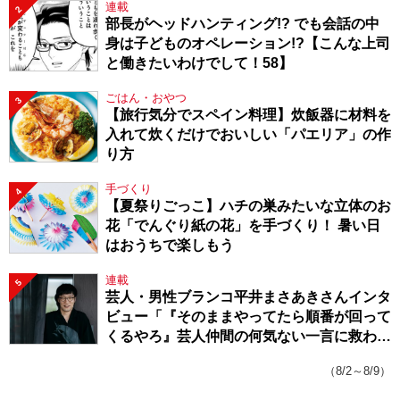
連載
2
部長がヘッドハンティング!? でも会話の中
身は子どものオペレーション!?【こんな上司
と働きたいわけでして！58】
ごはん・おやつ
3
【旅行気分でスペイン料理】炊飯器に材料を
入れて炊くだけでおいしい「パエリア」の作
り方
手づくり
4
【夏祭りごっこ】ハチの巣みたいな立体のお
花「でんぐり紙の花」を手づくり！ 暑い日
はおうちで楽しもう
連載
5
芸人・男性ブランコ平井まさあきさんインタ
ビュー「『そのままやってたら順番が回って
くるやろ』芸人仲間の何気ない一言に救われ
てきたから、頑張れる」
（8/2～8/9）