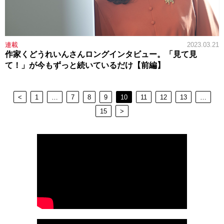
連載
2023.03.21
作家くどうれいんさんロングインタビュー。「見て見
て！」が今もずっと続いているだけ【前編】
<
1
…
7
8
9
10
11
12
13
…
15
>