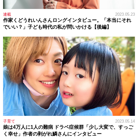
連載
2023.05.23
作家くどうれいんさんロングインタビュー。「本当にそれ
でいい？」子ども時代の私が問いかける【後編】
子育て
2023.05.14
娘は4万人に1人の難病 ドラベ症候群「少し大変で、すっご
く幸せ」作者の剥がれ鱗さんにインタビュー