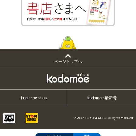
ページトップへ
kodomoe shop
kodomoe 最新号
© 2017 HAKUSENSHA, all rights reserved