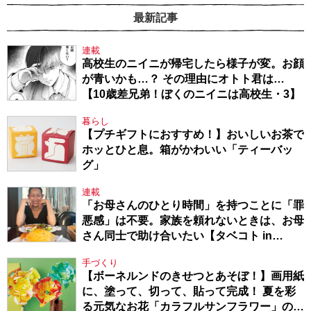
最新記事
連載
高校生のニイニが帰宅したら様子が変。お顔
が青いかも…？ その理由にオトト君は…
【10歳差兄弟！ぼくのニイニは高校生・3】
暮らし
【プチギフトにおすすめ！】おいしいお茶で
ホッとひと息。箱がかわいい「ティーバッ
グ」
連載
「お母さんのひとり時間」を持つことに「罪
悪感」は不要。家族を頼れないときは、お母
さん同士で助け合いたい【タベコト in
Berlin・130】
手づくり
【ボーネルンドのきせつとあそぼ！】画用紙
に、塗って、切って、貼って完成！ 夏を彩
る元気なお花「カラフルサンフラワー」の作