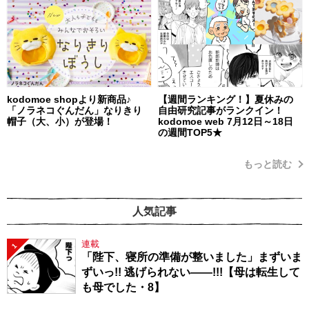
kodomoe shopより新商品♪
【週間ランキング！】夏休みの
「ノラネコぐんだん」なりきり
自由研究記事がランクイン！
帽子（大、小）が登場！
kodomoe web 7月12日～18日
の週間TOP5★
もっと読む
人気記事
連載
1
「陛下、寝所の準備が整いました」まずいま
ずいっ!! 逃げられない――!!!【母は転生して
も母でした・8】