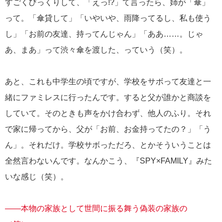
すごくびっくりして、「えっ!?」て言ったら、姉が「傘」
って。「傘貸して」「いやいや、雨降ってるし、私も使う
し」「お前の友達、持ってんじゃん」「ああ……。じゃ
あ、まあ」って渋々傘を渡した、っていう（笑）。
あと、これも中学生の頃ですが、学校をサボって友達と一
緒にファミレスに行ったんです。すると父が誰かと商談を
していて。そのときも声をかけ合わず、他人のふり。それ
で家に帰ってから、父が「お前、お金持ってたの？」「う
ん」。それだけ。学校サボっただろ、とかそういうことは
全然言わないんです。なんかこう、『SPY×FAMILY』みた
いな感じ（笑）。
――本物の家族として世間に振る舞う偽装の家族の