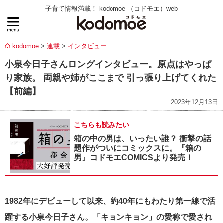
子育て情報満載！ kodomoe （コドモエ）web
kodomoe
連載
インタビュー
小泉今日子さんロングインタビュー。原点はやっぱ
り家族。 両親や姉がここまで 引っ張り上げてくれた
【前編】
2023年12月13日
こちらも読みたい
箱の中の男は、いったい誰？ 衝撃の話
題作がついにコミックスに。『箱の
男』コドモエCOMICSより発売！
1982年にデビューして以来、約40年にもわたり第一線で活
躍する小泉今日子さん。「キョンキョン」の愛称で愛され