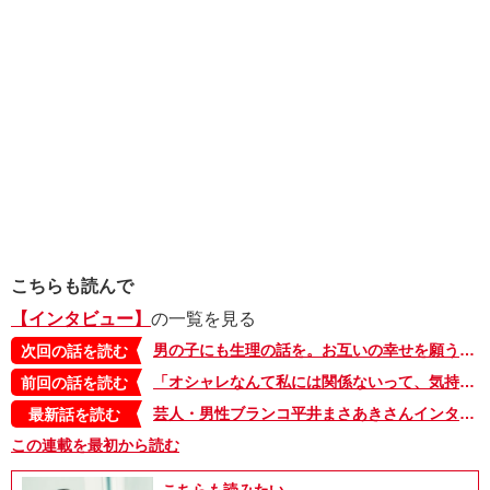
こちらも読んで
【インタビュー】
の一覧を見る
男の子にも生理の話を。お互いの幸せを願う温かい「性教育」のすすめ【「タベコト」連載中・日登美さんインタビュー・前編】
次回の話を読む
「オシャレなんて私には関係ないって、気持ちをこじらせてました」スタイリスト玄長なおこさんとマンガ家うつみさえさんが対談！【『40代からのキレイのつくりかた』書籍化記念】
前回の話を読む
芸人・男性ブランコ平井まさあきさんインタビュー「『そのままやってたら順番が回ってくるやろ』芸人仲間の何気ない一言に救われてきたから、頑張れる」
最新話を読む
この連載を最初から読む
こちらも読みたい