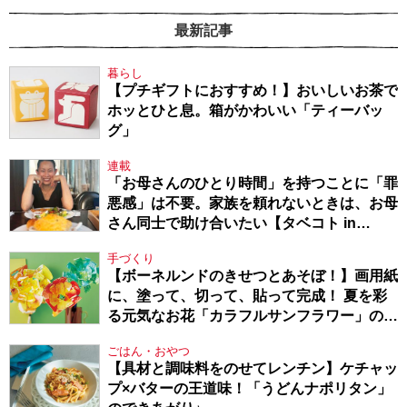
最新記事
暮らし
【プチギフトにおすすめ！】おいしいお茶で
ホッとひと息。箱がかわいい「ティーバッ
グ」
連載
「お母さんのひとり時間」を持つことに「罪
悪感」は不要。家族を頼れないときは、お母
さん同士で助け合いたい【タベコト in
Berlin・130】
手づくり
【ボーネルンドのきせつとあそぼ！】画用紙
に、塗って、切って、貼って完成！ 夏を彩
る元気なお花「カラフルサンフラワー」の作
り方
ごはん・おやつ
【具材と調味料をのせてレンチン】ケチャッ
プ×バターの王道味！「うどんナポリタン」