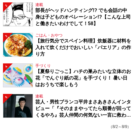
連載
2
部長がヘッドハンティング!? でも会話の中
身は子どものオペレーション!?【こんな上司
と働きたいわけでして！58】
ごはん・おやつ
3
【旅行気分でスペイン料理】炊飯器に材料を
入れて炊くだけでおいしい「パエリア」の作
り方
手づくり
4
【夏祭りごっこ】ハチの巣みたいな立体のお
花「でんぐり紙の花」を手づくり！ 暑い日
はおうちで楽しもう
連載
5
芸人・男性ブランコ平井まさあきさんインタ
ビュー「『そのままやってたら順番が回って
くるやろ』芸人仲間の何気ない一言に救われ
てきたから、頑張れる」
（8/2～8/9）