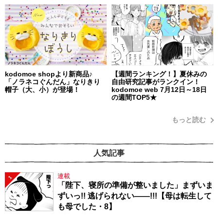
kodomoe shopより新商品♪
【週間ランキング！】夏休みの
「ノラネコぐんだん」なりきり
自由研究記事がランクイン！
帽子（大、小）が登場！
kodomoe web 7月12日～18日
の週間TOP5★
もっと読む
人気記事
連載
1
「陛下、寝所の準備が整いました」まずいま
ずいっ!! 逃げられない――!!!【母は転生して
も母でした・8】