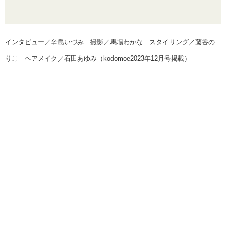
インタビュー／辛島いづみ 撮影／馬場わかな スタイリング／藤谷の
りこ ヘアメイク／石田あゆみ（kodomoe2023年12月号掲載）