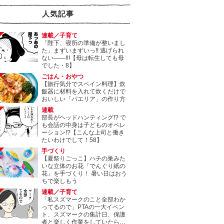
人気記事
連載／子育て
「陛下、寝所の準備が整いまし
た」まずいまずいっ!! 逃げられ
ない――!!!【母は転生しても母
でした・8】
ごはん・おやつ
【旅行気分でスペイン料理】炊
飯器に材料を入れて炊くだけで
おいしい「パエリア」の作り方
連載
部長がヘッドハンティング!? で
も会話の中身は子どものオペレ
ーション!?【こんな上司と働き
たいわけでして！58】
手づくり
【夏祭りごっこ】ハチの巣みた
いな立体のお花「でんぐり紙の
花」を手づくり！ 暑い日はおう
ちで楽しもう
連載／子育て
「私スズマークのこと全部わか
ってるので」PTAの一大イベン
ト、スズマークの集計日、保護
者と楽しく作業をしていたら…