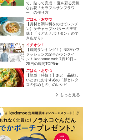
て、貼って完成！ 夏を彩る元気
なお花「カラフルサンフラワ
ー」の作り方
ごはん・おやつ
【具材と調味料をのせてレンチ
ン】ケチャップ×バターの王道
味！「うどんナポリタン」ので
きあがり♪
イチオシ！
【週間ランキング！】NISAやフ
ァッションの記事がランクイ
ン！ kodomoe web 7月19日～
25日の週間TOP5★
ごはん・おやつ
【簡単！時短！】あと一品欲し
いときにおすすめの「卵とレタ
スの炒めもの」のレシピ
もっと見る