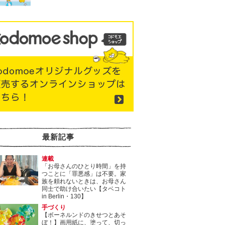
最新記事
連載
「お母さんのひとり時間」を持
つことに「罪悪感」は不要。家
族を頼れないときは、お母さん
同士で助け合いたい【タベコト
in Berlin・130】
手づくり
【ボーネルンドのきせつとあそ
ぼ！】画用紙に、塗って、切っ