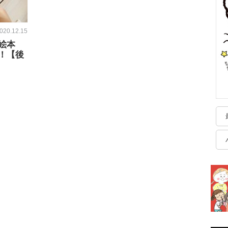
020.12.15
絵本
！【後