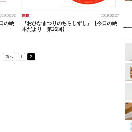
019.03.03
連載
2019.02.27
日の絵
『おひなまつりのちらしずし』【今日の絵
本だより 第35回】
前へ
1
2