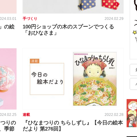
024.03.01
手づくり
2024.02.29
」の絵
100円ショップの木のスプーンでつくる
「おひなさま」
024.02.25
連載
2022.02.28
まつりの
『ひなまつりの ちらしずし』【今日の絵本
、季節
だより 第276回】