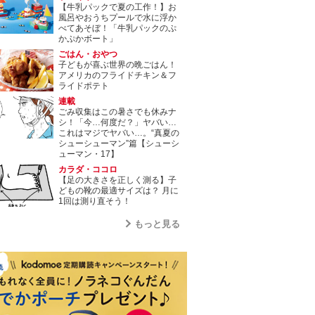
【牛乳パックで夏の工作！】お
風呂やおうちプールで水に浮か
べてあそぼ！「牛乳パックのぷ
かぷかボート」
ごはん・おやつ
子どもが喜ぶ世界の晩ごはん！
アメリカのフライドチキン＆フ
ライドポテト
連載
ごみ収集はこの暑さでも休みナ
シ！「今…何度だ？」ヤバい…
これはマジでヤバい…。“真夏の
シューシューマン”篇【シューシ
ューマン・17】
カラダ・ココロ
【足の大きさを正しく測る】子
どもの靴の最適サイズは？ 月に
1回は測り直そう！
もっと見る