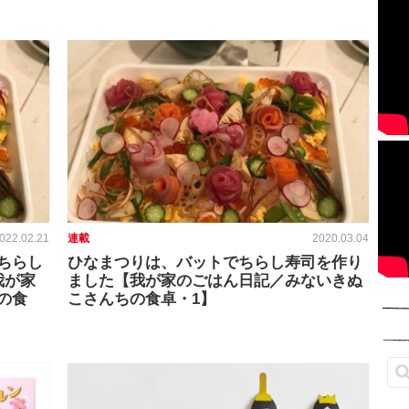
022.02.21
連載
2020.03.04
ちらし
ひなまつりは、バットでちらし寿司を作り
我が家
ました【我が家のごはん日記／みないきぬ
の食
こさんちの食卓・1】