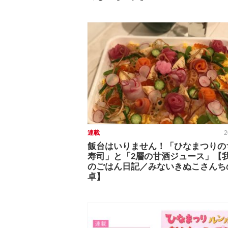
連載
2
飯台はいりません！「ひなまつりの
寿司」と「2層の甘酒ジュース」【
のごはん日記／みないきぬこさんち
卓】