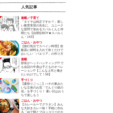
人気記事
連載／子育て
「タイヤは純正ですか？」新し
い教育実習の先生に、ユニーク
な質問で攻めるスバルくんと仲
間たち【自閉症BOY★スバルく
ん・143】
ごはん・おやつ
【旅行気分でスペイン料理】炊
飯器に材料を入れて炊くだけで
おいしい「パエリア」の作り方
連載
部長がヘッドハンティング!? で
も会話の中身は子どものオペレ
ーション!?【こんな上司と働き
たいわけでして！58】
手づくり
【夏祭りごっこ】ハチの巣みた
いな立体のお花「でんぐり紙の
花」を手づくり！ 暑い日はおう
ちで楽しもう
ごはん・おやつ
【カレールーでグラタン】みん
な大好きカレー味！手軽に作れ
る「ゆで卵とブロッコリーのカ