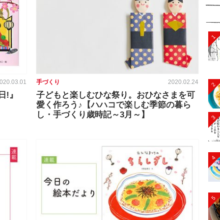
1
020.03.01
手づくり
2020.02.24
2
日!』
子どもと楽しむひな祭り。おひなさまを可
愛く作ろう♪【ハハコで楽しむ季節の暮ら
し・手づくり歳時記～3月～】
3
4
5