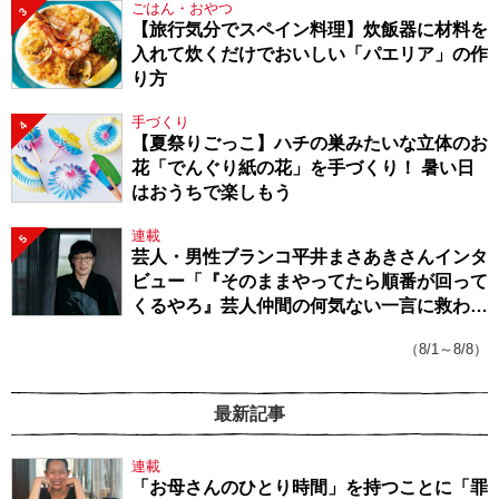
ごはん・おやつ
3
【旅行気分でスペイン料理】炊飯器に材料を
入れて炊くだけでおいしい「パエリア」の作
り方
手づくり
4
【夏祭りごっこ】ハチの巣みたいな立体のお
花「でんぐり紙の花」を手づくり！ 暑い日
はおうちで楽しもう
連載
5
芸人・男性ブランコ平井まさあきさんインタ
ビュー「『そのままやってたら順番が回って
くるやろ』芸人仲間の何気ない一言に救われ
てきたから、頑張れる」
（8/1～8/8）
最新記事
連載
「お母さんのひとり時間」を持つことに「罪