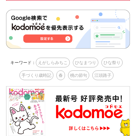
キーワード：
えがしらみちこ
ひなまつり
ひな祭り
手づくり歳時記
春
桃の節句
江頭路子