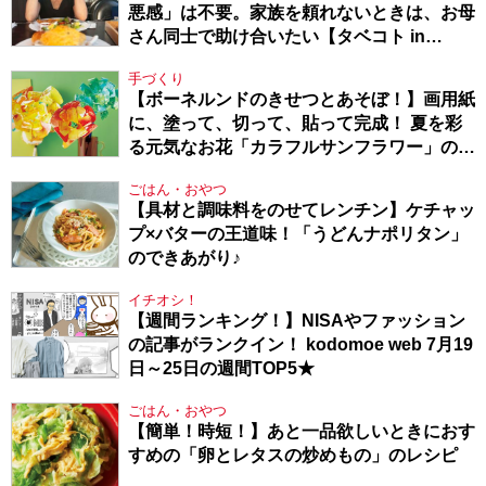
悪感」は不要。家族を頼れないときは、お母
さん同士で助け合いたい【タベコト in
Berlin・130】
手づくり
【ボーネルンドのきせつとあそぼ！】画用紙
に、塗って、切って、貼って完成！ 夏を彩
る元気なお花「カラフルサンフラワー」の作
り方
ごはん・おやつ
【具材と調味料をのせてレンチン】ケチャッ
プ×バターの王道味！「うどんナポリタン」
のできあがり♪
イチオシ！
【週間ランキング！】NISAやファッション
の記事がランクイン！ kodomoe web 7月19
日～25日の週間TOP5★
ごはん・おやつ
【簡単！時短！】あと一品欲しいときにおす
すめの「卵とレタスの炒めもの」のレシピ