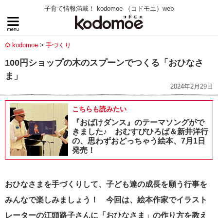
子育て情報満載！ kodomoe （コドモエ）web
kodomoe
手づくり
100円ショップの木のスプーンでつくる「おひなさ
ま」
2024年2月29日
こちらも読みたい
『おばけダンス』のテーマソングがで
きました♪ おむすびひろば＆新井洋行
の、思わずおどっちゃう絵本、7月1日
発売！
おひなさまを手づくりして、子ども達の成長を願う行事を
みんなで楽しみましょう！ 今回は、絵本作家でイラスト
レーターの江頭路子さんに「おひなさま」の作り方を教え