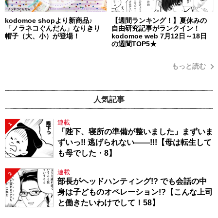
kodomoe shopより新商品♪
【週間ランキング！】夏休みの
「ノラネコぐんだん」なりきり
自由研究記事がランクイン！
帽子（大、小）が登場！
kodomoe web 7月12日～18日
の週間TOP5★
もっと読む
人気記事
連載
1
「陛下、寝所の準備が整いました」まずいま
ずいっ!! 逃げられない――!!!【母は転生して
も母でした・8】
連載
2
部長がヘッドハンティング!? でも会話の中
身は子どものオペレーション!?【こんな上司
と働きたいわけでして！58】