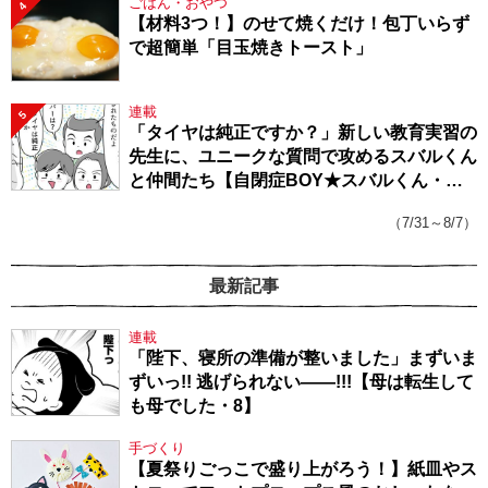
ごはん・おやつ
4
【材料3つ！】のせて焼くだけ！包丁いらず
で超簡単「目玉焼きトースト」
連載
5
「タイヤは純正ですか？」新しい教育実習の
先生に、ユニークな質問で攻めるスバルくん
と仲間たち【自閉症BOY★スバルくん・
143】
（7/31～8/7）
最新記事
連載
「陛下、寝所の準備が整いました」まずいま
ずいっ!! 逃げられない――!!!【母は転生して
も母でした・8】
手づくり
【夏祭りごっこで盛り上がろう！】紙皿やス