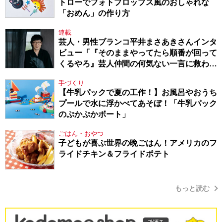
トローでフォトプロップス風のおしゃれな
「おめん」の作り方
連載
芸人・男性ブランコ平井まさあきさんインタ
ビュー「『そのままやってたら順番が回って
くるやろ』芸人仲間の何気ない一言に救われ
てきたから、頑張れる」
手づくり
【牛乳パックで夏の工作！】お風呂やおうち
プールで水に浮かべてあそぼ！「牛乳パック
のぷかぷかボート」
ごはん・おやつ
子どもが喜ぶ世界の晩ごはん！アメリカのフ
ライドチキン＆フライドポテト
もっと読む