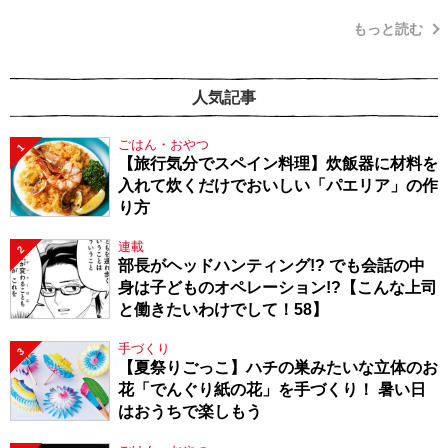
もっと読む
人気記事
ごはん・おやつ
1
【旅行気分でスペイン料理】炊飯器に材料を
入れて炊くだけでおいしい「パエリア」の作
り方
連載
2
部長がヘッドハンティング!? でも会話の中
身は子どものオペレーション!?【こんな上司
と働きたいわけでして！58】
手づくり
3
【夏祭りごっこ】ハチの巣みたいな立体のお
花「でんぐり紙の花」を手づくり！ 暑い日
はおうちで楽しもう