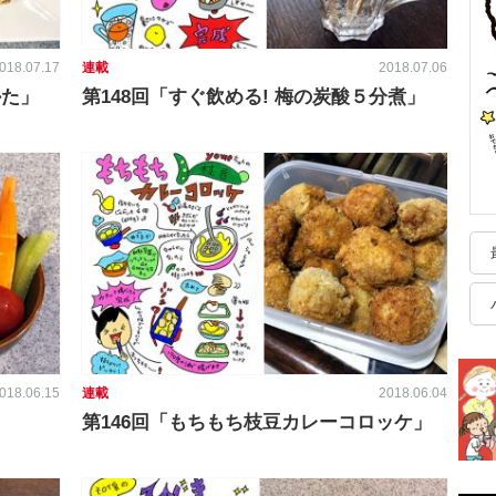
018.07.17
連載
2018.07.06
かた」
第148回「すぐ飲める! 梅の炭酸５分煮」
018.06.15
連載
2018.06.04
第146回「もちもち枝豆カレーコロッケ」