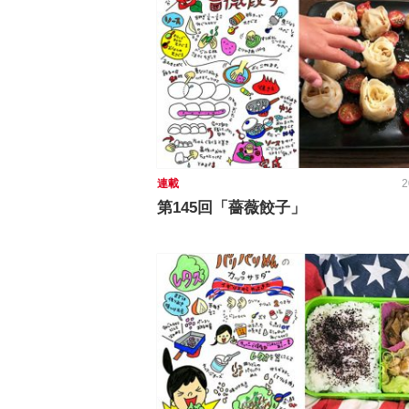
連載
2
第145回「薔薇餃子」