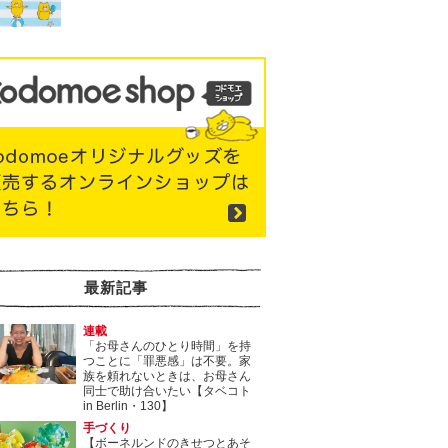
最新記事
連載
「お母さんのひとり時間」を持
つことに「罪悪感」は不要。家
族を頼れないときは、お母さん
同士で助け合いたい【タベコト
in Berlin・130】
手づくり
【ボーネルンドのきせつとあそ