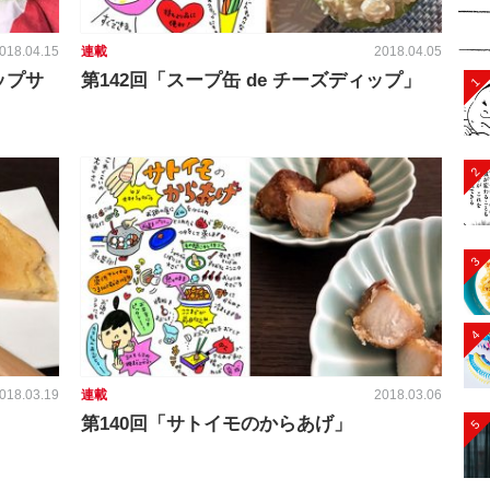
018.04.15
連載
2018.04.05
ップサ
第142回「スープ缶 de チーズディップ」
1
2
3
4
018.03.19
連載
2018.03.06
第140回「サトイモのからあげ」
5