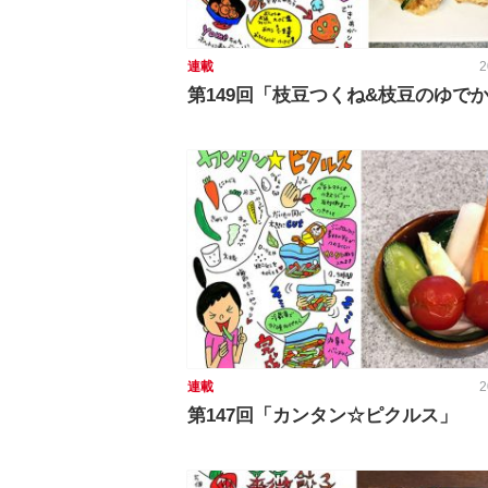
連載
2
第149回「枝豆つくね&枝豆のゆで
連載
2
第147回「カンタン☆ピクルス」