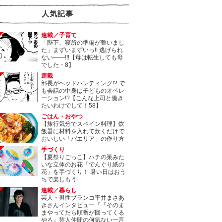
人気記事
連載／子育て
「陛下、寝所の準備が整いまし
た」まずいまずいっ!! 逃げられ
ない――!!!【母は転生しても母
でした・8】
連載
部長がヘッドハンティング!? で
も会話の中身は子どものオペレ
ーション!?【こんな上司と働き
たいわけでして！58】
ごはん・おやつ
【旅行気分でスペイン料理】炊
飯器に材料を入れて炊くだけで
おいしい「パエリア」の作り方
手づくり
【夏祭りごっこ】ハチの巣みた
いな立体のお花「でんぐり紙の
花」を手づくり！ 暑い日はおう
ちで楽しもう
連載／暮らし
芸人・男性ブランコ平井まさあ
きさんインタビュー「『そのま
まやってたら順番が回ってくる
やろ』芸人仲間の何気ない一言