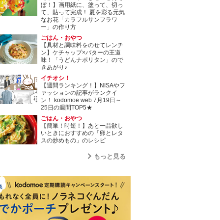
ぼ！】画用紙に、塗って、切っ
て、貼って完成！ 夏を彩る元気
なお花「カラフルサンフラワ
ー」の作り方
ごはん・おやつ
【具材と調味料をのせてレンチ
ン】ケチャップ×バターの王道
味！「うどんナポリタン」ので
きあがり♪
イチオシ！
【週間ランキング！】NISAやフ
ァッションの記事がランクイ
ン！ kodomoe web 7月19日～
25日の週間TOP5★
ごはん・おやつ
【簡単！時短！】あと一品欲し
いときにおすすめの「卵とレタ
スの炒めもの」のレシピ
もっと見る