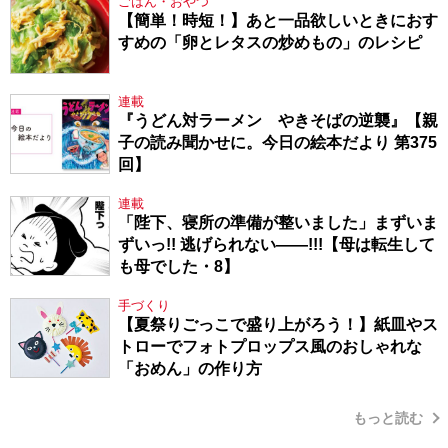
ごはん・おやつ
【簡単！時短！】あと一品欲しいときにおす
すめの「卵とレタスの炒めもの」のレシピ
連載
『うどん対ラーメン やきそばの逆襲』【親
子の読み聞かせに。今日の絵本だより 第375
回】
連載
「陛下、寝所の準備が整いました」まずいま
ずいっ!! 逃げられない――!!!【母は転生して
も母でした・8】
手づくり
【夏祭りごっこで盛り上がろう！】紙皿やス
トローでフォトプロップス風のおしゃれな
「おめん」の作り方
もっと読む