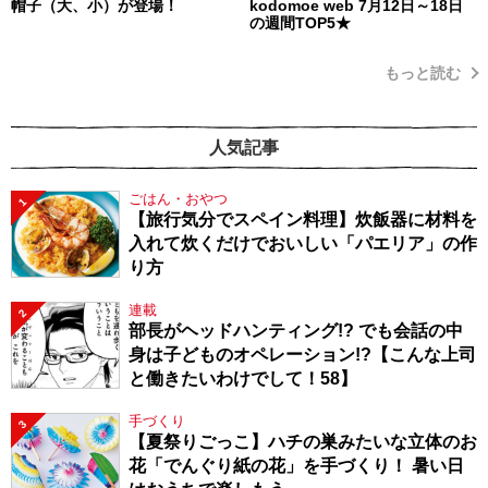
帽子（大、小）が登場！
kodomoe web 7月12日～18日
の週間TOP5★
もっと読む
人気記事
ごはん・おやつ
1
【旅行気分でスペイン料理】炊飯器に材料を
入れて炊くだけでおいしい「パエリア」の作
り方
連載
2
部長がヘッドハンティング!? でも会話の中
身は子どものオペレーション!?【こんな上司
と働きたいわけでして！58】
手づくり
3
【夏祭りごっこ】ハチの巣みたいな立体のお
花「でんぐり紙の花」を手づくり！ 暑い日