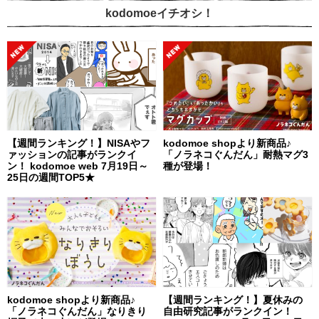
kodomoeイチオシ！
【週間ランキング！】NISAやフ
kodomoe shopより新商品♪
ァッションの記事がランクイ
「ノラネコぐんだん」耐熱マグ3
ン！ kodomoe web 7月19日～
種が登場！
25日の週間TOP5★
kodomoe shopより新商品♪
【週間ランキング！】夏休みの
「ノラネコぐんだん」なりきり
自由研究記事がランクイン！