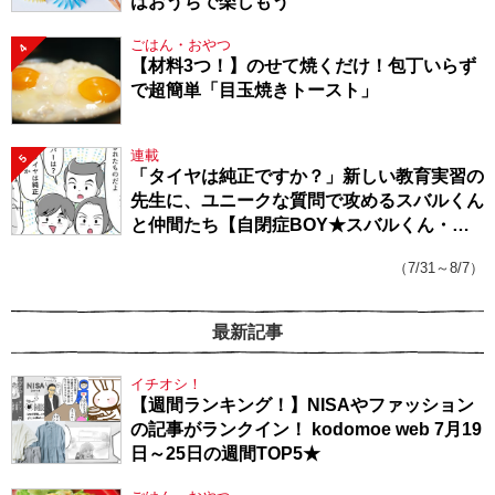
はおうちで楽しもう
ごはん・おやつ
4
【材料3つ！】のせて焼くだけ！包丁いらず
で超簡単「目玉焼きトースト」
連載
5
「タイヤは純正ですか？」新しい教育実習の
先生に、ユニークな質問で攻めるスバルくん
と仲間たち【自閉症BOY★スバルくん・
143】
（7/31～8/7）
最新記事
イチオシ！
【週間ランキング！】NISAやファッション
の記事がランクイン！ kodomoe web 7月19
日～25日の週間TOP5★