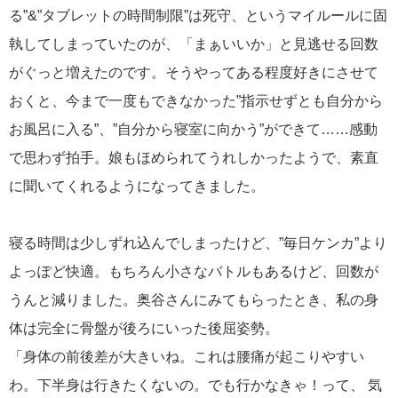
る”&”タブレットの時間制限”は死守、というマイルールに固
執してしまっていたのが、「まぁいいか」と見逃せる回数
がぐっと増えたのです。そうやってある程度好きにさせて
おくと、今まで一度もできなかった”指示せずとも自分から
お風呂に入る”、”自分から寝室に向かう”ができて……感動
で思わず拍手。娘もほめられてうれしかったようで、素直
に聞いてくれるようになってきました。
寝る時間は少しずれ込んでしまったけど、”毎日ケンカ”より
よっぽど快適。もちろん小さなバトルもあるけど、回数が
うんと減りました。奥谷さんにみてもらったとき、私の身
体は完全に骨盤が後ろにいった後屈姿勢。
「身体の前後差が大きいね。これは腰痛が起こりやすい
わ。下半身は行きたくないの。でも行かなきゃ！って、 気