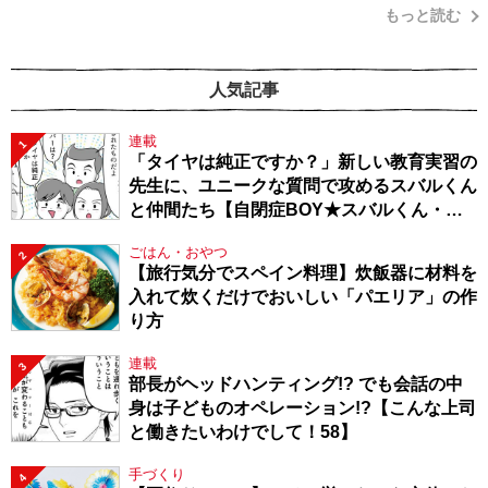
もっと読む
人気記事
連載
1
「タイヤは純正ですか？」新しい教育実習の
先生に、ユニークな質問で攻めるスバルくん
と仲間たち【自閉症BOY★スバルくん・
143】
ごはん・おやつ
2
【旅行気分でスペイン料理】炊飯器に材料を
入れて炊くだけでおいしい「パエリア」の作
り方
連載
3
部長がヘッドハンティング!? でも会話の中
身は子どものオペレーション!?【こんな上司
と働きたいわけでして！58】
手づくり
4