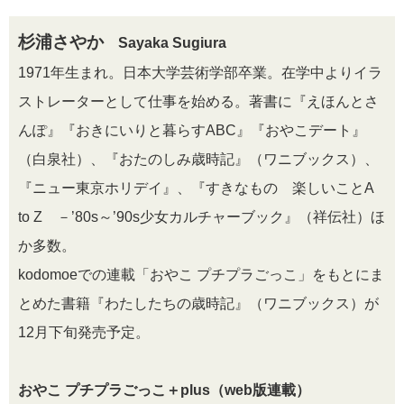
杉浦さやか
Sayaka Sugiura
1971年生まれ。日本大学芸術学部卒業。在学中よりイラ
ストレーターとして仕事を始める。著書に『えほんとさ
んぽ』『おきにいりと暮らすABC』『おやこデート』
（白泉社）、『おたのしみ歳時記』（ワニブックス）、
『ニュー東京ホリデイ』、『すきなもの 楽しいことA
to Z －’80s～’90s少女カルチャーブック』（祥伝社）ほ
か多数。
kodomoeでの連載「おやこ プチプラごっこ」をもとにま
とめた書籍『わたしたちの歳時記』（ワニブックス）が
12月下旬発売予定。
おやこ プチプラごっこ＋plus（web版連載）