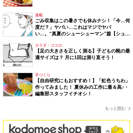
連載
ごみ収集はこの暑さでも休みナシ！「今…何
度だ？」ヤバい…これはマジでヤバ
い…。“真夏のシューシューマン”篇【シュー
シューマン・17】
カラダ・ココロ
【足の大きさを正しく測る】子どもの靴の最
適サイズは？ 月に1回は測り直そう！
手づくり
【自由研究にもおすすめ！】「虹色うちわ」
作ってみました！ 夏休みの工作に最＆高♪・
編集部スタッフイチオシ！
もっと読む