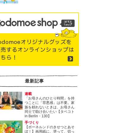
最新記事
連載
「お母さんのひとり時間」を持
つことに「罪悪感」は不要。家
族を頼れないときは、お母さん
同士で助け合いたい【タベコト
in Berlin・130】
手づくり
【ボーネルンドのきせつとあそ
ぼ！】画用紙に、塗って、切っ