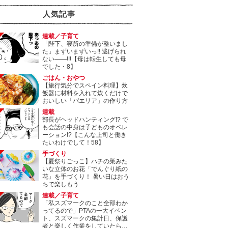
人気記事
連載／子育て
「陛下、寝所の準備が整いまし
た」まずいまずいっ!! 逃げられ
ない――!!!【母は転生しても母
でした・8】
ごはん・おやつ
【旅行気分でスペイン料理】炊
飯器に材料を入れて炊くだけで
おいしい「パエリア」の作り方
連載
部長がヘッドハンティング!? で
も会話の中身は子どものオペレ
ーション!?【こんな上司と働き
たいわけでして！58】
手づくり
【夏祭りごっこ】ハチの巣みた
いな立体のお花「でんぐり紙の
花」を手づくり！ 暑い日はおう
ちで楽しもう
連載／子育て
「私スズマークのこと全部わか
ってるので」PTAの一大イベン
ト、スズマークの集計日、保護
者と楽しく作業をしていたら…