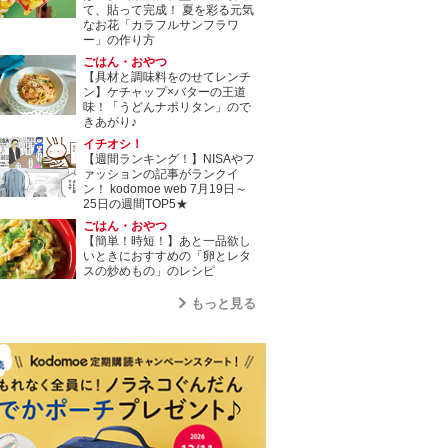
て、貼って完成！ 夏を彩る元気
なお花「カラフルサンフラワ
ー」の作り方
ごはん・おやつ
【具材と調味料をのせてレンチ
ン】ケチャップ×バターの王道
味！「うどんナポリタン」ので
きあがり♪
イチオシ！
【週間ランキング！】NISAやフ
ァッションの記事がランクイ
ン！ kodomoe web 7月19日～
25日の週間TOP5★
ごはん・おやつ
【簡単！時短！】あと一品欲し
いときにおすすめの「卵とレタ
スの炒めもの」のレシピ
もっと見る