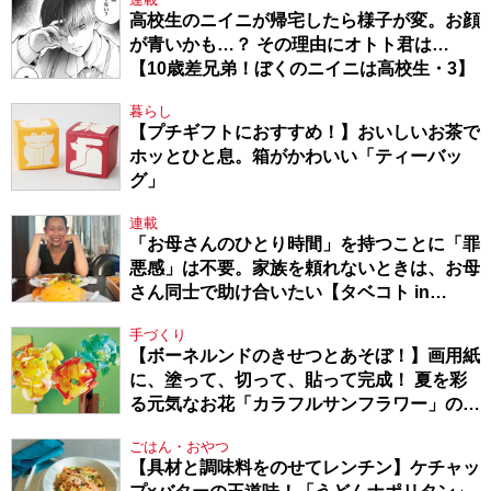
高校生のニイニが帰宅したら様子が変。お顔
が青いかも…？ その理由にオトト君は…
【10歳差兄弟！ぼくのニイニは高校生・3】
暮らし
【プチギフトにおすすめ！】おいしいお茶で
ホッとひと息。箱がかわいい「ティーバッ
グ」
連載
「お母さんのひとり時間」を持つことに「罪
悪感」は不要。家族を頼れないときは、お母
さん同士で助け合いたい【タベコト in
Berlin・130】
手づくり
【ボーネルンドのきせつとあそぼ！】画用紙
に、塗って、切って、貼って完成！ 夏を彩
る元気なお花「カラフルサンフラワー」の作
り方
ごはん・おやつ
【具材と調味料をのせてレンチン】ケチャッ