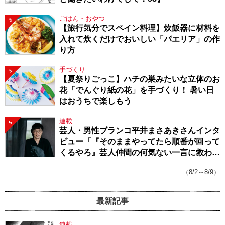
ごはん・おやつ
3
【旅行気分でスペイン料理】炊飯器に材料を
入れて炊くだけでおいしい「パエリア」の作
り方
手づくり
4
【夏祭りごっこ】ハチの巣みたいな立体のお
花「でんぐり紙の花」を手づくり！ 暑い日
はおうちで楽しもう
連載
5
芸人・男性ブランコ平井まさあきさんインタ
ビュー「『そのままやってたら順番が回って
くるやろ』芸人仲間の何気ない一言に救われ
てきたから、頑張れる」
（8/2～8/9）
最新記事
連載