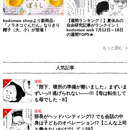
kodomoe shopより新商品♪
【週間ランキング！】夏休みの
「ノラネコぐんだん」なりきり
自由研究記事がランクイン！
帽子（大、小）が登場！
kodomoe web 7月12日～18日
の週間TOP5★
もっと読む
人気記事
連載
1
「陛下、寝所の準備が整いました」まずいま
ずいっ!! 逃げられない――!!!【母は転生して
も母でした・8】
連載
2
部長がヘッドハンティング!? でも会話の中
身は子どものオペレーション!?【こんな上司
と働きたいわけでして！58】