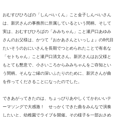
おむすびひろばの「しんぺいくん」こと金子しんぺいさん
は、新沢さんの事務所に所属しているという間柄。そして
実は、おむすびひろばの「みみちゃん」こと瀬戸口あゆみ
さんのお父様は、かつて『おかあさんといっしょ』の8代目
たいそうのおにいさんを長期でつとめられたことで有名な
「
セトちゃん
」こと瀬戸口清文さん。新沢さんはお父様と
もとても懇意で、小さいころからみみちゃんをご存知とい
う間柄。そんなご縁の深いふたりのために、新沢さんが曲
を作ってくださることになったのでした。
できあがってきたのは、ちょっぴりあやしくてかわいいテ
ーマソングで大感激！ せっかくできた曲をみんなで演奏
したいと、
幼稚園
でライブを開催。その様子を一部おさめ