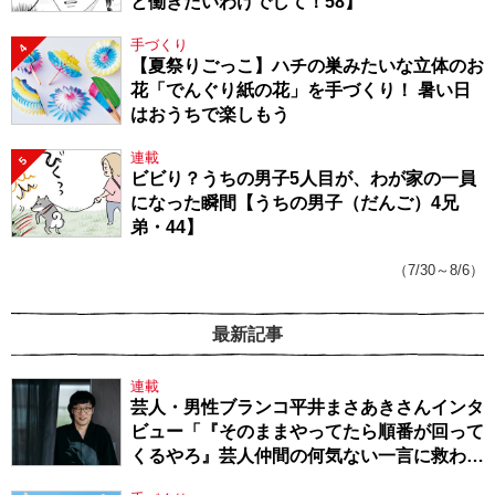
と働きたいわけでして！58】
手づくり
4
【夏祭りごっこ】ハチの巣みたいな立体のお
花「でんぐり紙の花」を手づくり！ 暑い日
はおうちで楽しもう
連載
5
ビビり？うちの男子5人目が、わが家の一員
になった瞬間【うちの男子（だんご）4兄
弟・44】
（7/30～8/6）
最新記事
連載
芸人・男性ブランコ平井まさあきさんインタ
ビュー「『そのままやってたら順番が回って
くるやろ』芸人仲間の何気ない一言に救われ
てきたから、頑張れる」