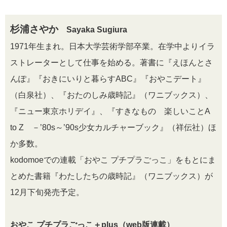
杉浦さやか
Sayaka Sugiura
1971年生まれ。日本大学芸術学部卒業。在学中よりイラ
ストレーターとして仕事を始める。著書に『えほんとさ
んぽ』『おきにいりと暮らすABC』『おやこデート』
（白泉社）、『おたのしみ歳時記』（ワニブックス）、
『ニュー東京ホリデイ』、『すきなもの 楽しいことA
to Z －’80s～’90s少女カルチャーブック』（祥伝社）ほ
か多数。
kodomoeでの連載「おやこ プチプラごっこ」をもとにま
とめた書籍『わたしたちの歳時記』（ワニブックス）が
12月下旬発売予定。
おやこ プチプラごっこ＋plus（web版連載）