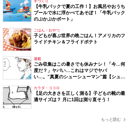
手づくり
【牛乳パックで夏の工作！】お風呂やおうち
プールで水に浮かべてあそぼ！「牛乳パック
のぷかぷかボート」
ごはん・おやつ
子どもが喜ぶ世界の晩ごはん！アメリカのフ
ライドチキン＆フライドポテト
連載
ごみ収集はこの暑さでも休みナシ！「今…何
度だ？」ヤバい…これはマジでヤバ
い…。“真夏のシューシューマン”篇【シュー
シューマン・17】
カラダ・ココロ
【足の大きさを正しく測る】子どもの靴の最
適サイズは？ 月に1回は測り直そう！
もっと読む