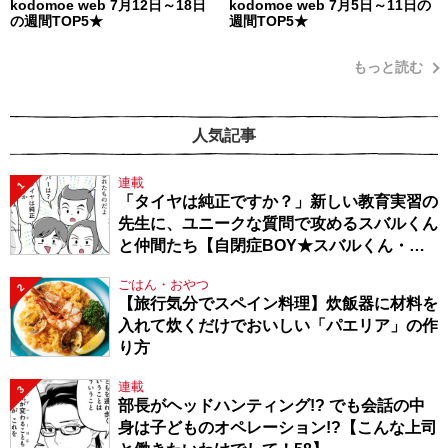
kodomoe web 7月12日～18日
kodomoe web 7月5日～11日の
の週間TOP5★
週間TOP5★
もっと読む
人気記事
連載
1
「タイヤは純正ですか？」新しい教育実習の
先生に、ユニークな質問で攻めるスバルくん
と仲間たち【自閉症BOY★スバルくん・
143】
ごはん・おやつ
2
【旅行気分でスペイン料理】炊飯器に材料を
入れて炊くだけでおいしい「パエリア」の作
り方
連載
3
部長がヘッドハンティング!? でも会話の中
身は子どものオペレーション!?【こんな上司