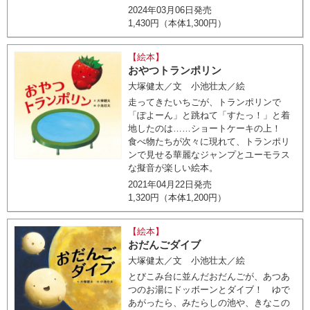
2024年03月06日発売
1,430円（本体1,300円）
【絵本】
おやつトランポリン
大塚健太／文 小池壮太／絵
走ってきたいちごが、トランポリンで
「ぽよーん」と跳ねて「すたっ！」と着
地したのは……ショートケーキの上！
食べ物たちが次々に現れて、トランポリ
ンで見せる華麗なジャンプとユーモラス
な擬音が楽しい絵本。
2021年04月22日発売
1,320円（本体1,200円）
【絵本】
おだんごダイブ
大塚健太／文 小池壮太／絵
とびこみ台に並んだおだんごが、あつあ
つのお湯にドッボーンとダイブ！ ゆで
あがったら、みたらしの池や、きなこの