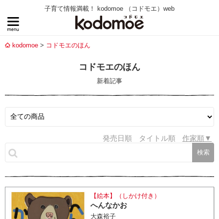
子育て情報満載！ kodomoe （コドモエ）web
kodomoe
コドモエのほん
コドモエのほん
新着記事
発売日順
タイトル順
作家順
【絵本】（しかけ付き）
へんなかお
大森裕子