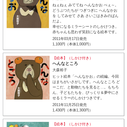
ねぇねぇ みててね へんなかお べぇ～。
どうぶつたちが つぎつぎに へんなかお
を してみせて さあ さいごはきみのばん
だよ。
幸せになるミラーシートのしかけつき。
赤ちゃんも思わず笑顔になる絵本です。
2011年03月17日発売
1,100円（本体1,000円）
【絵本】（しかけ付き）
へんなところ
大森裕子
ヒット絵本「へんなかお」の続編。今回
はまちがいさがしです。へんなところ ど
ーこだ、と動物たちを見ると…。もちろ
ん、子どもたちを、びっくり＆夢中にさ
せるミラーのしかけつきです。
2011年11月25日発売
1,430円（本体1,300円）
【絵本】（しかけ付き）