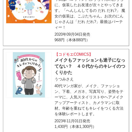
に、仮装したお友達が次々とやってきま
す。「へんしんしてるの だれ だれ?」 魔
女の仮装は、こぶたちゃん。お次のにん
じゃさんは「だれ だれ?」最後はパーテ
ィー！
2020年09月04日発売
968円（本体880円）
【コドモエCOMICS】
メイクもファッションも迷子になっ
てない？ ４０代からのキレイのつ
くりかた
うつみさえ
40代マンガ家が、メイク、ファッショ
ン、下着、メガネ、写真写り、姿勢をテ
ーマに、人気スタイリストやヘアメイク
アップアーティスト、カメラマンに取
材。年齢を重ねてもキレイをつくる方法
を体験レポートします。
2023年11月01日発売
1,430円（本体1,300円）