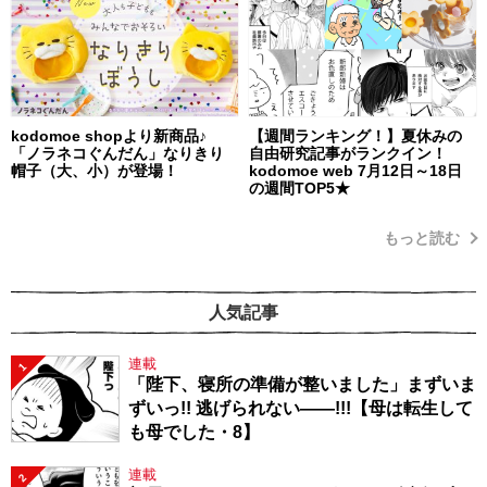
kodomoe shopより新商品♪
【週間ランキング！】夏休みの
「ノラネコぐんだん」なりきり
自由研究記事がランクイン！
帽子（大、小）が登場！
kodomoe web 7月12日～18日
の週間TOP5★
もっと読む
人気記事
連載
1
「陛下、寝所の準備が整いました」まずいま
ずいっ!! 逃げられない――!!!【母は転生して
も母でした・8】
連載
2