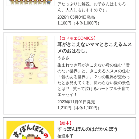
アたっぷりに解説。お子さんはもちろ
ん、大人にもおすすめです。
2026年03月04日発売
1,100円（本体1,000円）
【コドモエCOMICS】
耳がきこえないママときこえるムス
メのおはなし。
うささ
生まれつき耳がきこえない母の住む「音
のない世界」と、きこえるムスメの住む
「音のある世界」。２つの世界が交わっ
たとき見えてくる、変わらない愛の景色
とは!? 笑って泣けるハートフル子育て
エッセイ！
2023年11月01日発売
1,210円（本体1,100円）
【絵本】
すっぽんぽんのはだかんぼう
植垣歩子