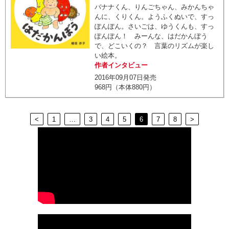
バナナくん、りんごちゃん、みかんちゃ
んに、くりくん。ようふくぬいで、すっ
ぽんぽん。さいごは、ゆうくんも、すっ
ぽんぽん！ みーんな、はだかんぼう
で、どこいくの？ 言葉のリズムが楽し
い絵本。
作者インタビュー
2016年09月07日発売
968円（本体880円）
<
1
…
3
4
5
6
7
8
>