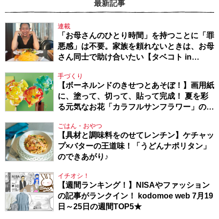
最新記事
連載
「お母さんのひとり時間」を持つことに「罪
悪感」は不要。家族を頼れないときは、お母
さん同士で助け合いたい【タベコト in
Berlin・130】
手づくり
【ボーネルンドのきせつとあそぼ！】画用紙
に、塗って、切って、貼って完成！ 夏を彩
る元気なお花「カラフルサンフラワー」の作
り方
ごはん・おやつ
【具材と調味料をのせてレンチン】ケチャッ
プ×バターの王道味！「うどんナポリタン」
のできあがり♪
イチオシ！
【週間ランキング！】NISAやファッション
の記事がランクイン！ kodomoe web 7月19
日～25日の週間TOP5★