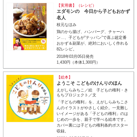
【実用書】（レシピ）
エダモンの 今日から子どもおかず
名人
枝元なほみ
鶏のから揚げ、ハンバーグ、チャーハ
ン…、子どもが“テッパン”で喜ぶ超定番
おかず＆副菜が、絶対においしく作れる
82レシピ。
2018年03月05日発売
1,430円（本体1,300円）
【絵本】
ようこそ こどものけんりのほん
えがしらみちこ／絵 子どもの権利・き
もちプロジェクト／文
「子どもの権利」を、えがしらみちこさ
んのイラストがやさしく紹介。一見難し
いイメージがある「子どもの権利」のは
じめの一歩を、親子で学べる絵本です。
カバー裏には子どもの権利条約ポスター
収録。