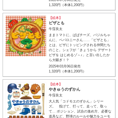
1,320円（本体1,200円）
【絵本】
ピザとも
牛窪良太
ままトマトに、ぱぱチーズ、バジルちゃ
んに、ペパロニーさん……「ピザとも」
とは、ピザにトッピングされる仲間たち
のこと。シェフが「きょうから デザート
ピザを はじめるゾ～♪」と言い出したか
ら大騒ぎ！？
2025年03月06日発売
1,320円（本体1,200円）
【絵本】
やきゅうのずかん
牛窪良太
大人気「コドモエのずかん」シリー
ズ。 投げて、打って、走って、取っ
て… ポジション、試合の進め方、必要な
道具など、野球のルールや魅力をユーモ