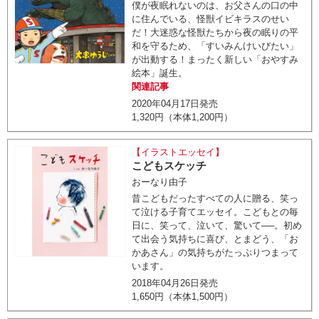
僕が夜眠れないのは、お父さんの口の中
に住んでいる、怪獣イビキラスのせい
だ！大迷惑な怪獣たちから夜の眠りの平
和を守るため、「すいみんけいびたい」
が出動する！まったく新しい「おやすみ
絵本」誕生。
関連記事
2020年04月17日発売
1,320円（本体1,200円）
【イラストエッセイ】
こどもスケッチ
おーなり由子
昔こどもだったすべての人に贈る、笑っ
て泣ける子育てエッセイ。こどもとの毎
日に、笑って、泣いて、驚いて──。初め
て出会う気持ちに喜び、とまどう、「お
かあさん」の気持ちがたっぷりつまって
います。
2018年04月26日発売
1,650円（本体1,500円）