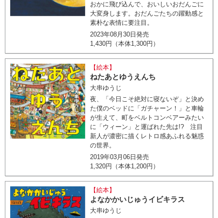
おかに飛び込んで、おいしいおだんごに
大変身します。おだんごたちの躍動感と
素朴な表情に要注目。
2023年08月30日発売
1,430円（本体1,300円）
【絵本】
ねたあとゆうえんち
大串ゆうじ
夜、「今日こそ絶対に寝ないぞ」と決め
た僕のベッドに「ガチャーン！」と車輪
が生えて、町をベルトコンベアーみたい
に「ウィーン」と運ばれた先は!? 注目
新人が濃密に描くレトロ感あふれる魅惑
の世界。
2019年03月06日発売
1,320円（本体1,200円）
【絵本】
よなかかいじゅうイビキラス
大串ゆうじ