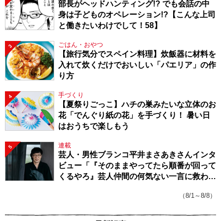
部長がヘッドハンティング!? でも会話の中
身は子どものオペレーション!?【こんな上司
と働きたいわけでして！58】
ごはん・おやつ
3
【旅行気分でスペイン料理】炊飯器に材料を
入れて炊くだけでおいしい「パエリア」の作
り方
手づくり
4
【夏祭りごっこ】ハチの巣みたいな立体のお
花「でんぐり紙の花」を手づくり！ 暑い日
はおうちで楽しもう
連載
5
芸人・男性ブランコ平井まさあきさんインタ
ビュー「『そのままやってたら順番が回って
くるやろ』芸人仲間の何気ない一言に救われ
てきたから、頑張れる」
（8/1～8/8）