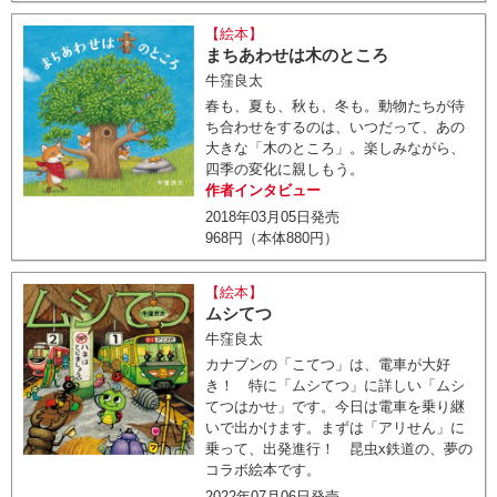
【絵本】
まちあわせは木のところ
牛窪良太
春も、夏も、秋も、冬も。動物たちが待
ち合わせをするのは、いつだって、あの
大きな「木のところ」。楽しみながら、
四季の変化に親しもう。
作者インタビュー
2018年03月05日発売
968円（本体880円）
【絵本】
ムシてつ
牛窪良太
カナブンの「こてつ」は、電車が大好
き！ 特に「ムシてつ」に詳しい「ムシ
てつはかせ」です。今日は電車を乗り継
いで出かけます。まずは「アリせん」に
乗って、出発進行！ 昆虫x鉄道の、夢の
コラボ絵本です。
2022年07月06日発売