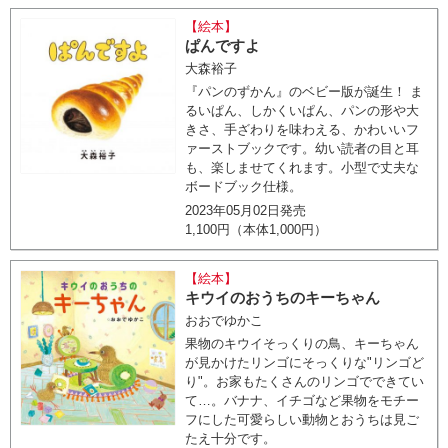
【絵本】
ぱんですよ
大森裕子
『パンのずかん』のベビー版が誕生！ ま
るいぱん、しかくいぱん、パンの形や大
きさ、手ざわりを味わえる、かわいいフ
ァーストブックです。幼い読者の目と耳
も、楽しませてくれます。小型で丈夫な
ボードブック仕様。
2023年05月02日発売
1,100円（本体1,000円）
【絵本】
キウイのおうちのキーちゃん
おおでゆかこ
果物のキウイそっくりの鳥、キーちゃん
が見かけたリンゴにそっくりな"リンゴど
り"。お家もたくさんのリンゴでできてい
て…。バナナ、イチゴなど果物をモチー
フにした可愛らしい動物とおうちは見ご
たえ十分です。