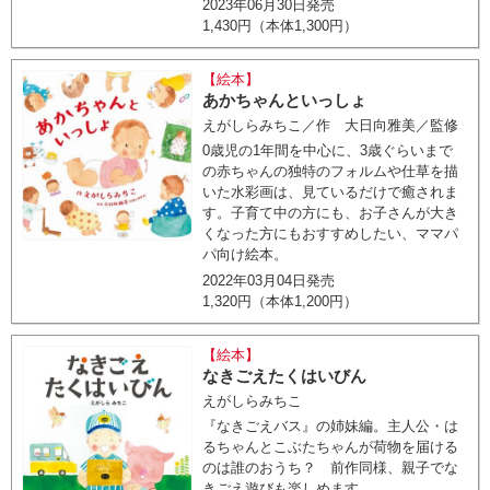
2023年06月30日発売
1,430円（本体1,300円）
【絵本】
あかちゃんといっしょ
えがしらみちこ／作 大日向雅美／監修
0歳児の1年間を中心に、3歳ぐらいまで
の赤ちゃんの独特のフォルムや仕草を描
いた水彩画は、見ているだけで癒されま
す。子育て中の方にも、お子さんが大き
くなった方にもおすすめしたい、ママパ
パ向け絵本。
2022年03月04日発売
1,320円（本体1,200円）
【絵本】
なきごえたくはいびん
えがしらみちこ
『なきごえバス』の姉妹編。主人公・は
るちゃんとこぶたちゃんが荷物を届ける
のは誰のおうち？ 前作同様、親子でな
きごえ遊びも楽しめます。