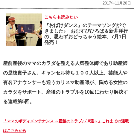
2017年11月20日
こちらも読みたい
『おばけダンス』のテーマソングがで
きました♪ おむすびひろば＆新井洋行
の、思わずおどっちゃう絵本、7月1日
発売！
産前産後のママのカラダを整える人気整体師であり助産師
の是枝貴子さん。キャンセル待ち１００人以上、芸能人や
有名アナウンサーも通うカリスマ助産師が、悩める女性の
カラダをサポート。産後のトラブルを10回にわたり解決す
る連載第5回。
「ママのボディメンテナンス ～産後のトラブル10選～」これまでの連載
はこちらから