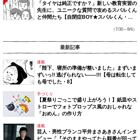
「タイヤは純正ですか？」新しい教育実習の
先生に、ユニークな質問で攻めるスバルくん
と仲間たち【自閉症BOY★スバルくん・
143】
（7/30～8/6）
最新記事
連載
「陛下、寝所の準備が整いました」まずいま
ずいっ!! 逃げられない――!!!【母は転生して
も母でした・8】
手づくり
【夏祭りごっこで盛り上がろう！】紙皿やス
トローでフォトプロップス風のおしゃれな
「おめん」の作り方
連載
芸人・男性ブランコ平井まさあきさんインタ
ビュー「『そのままやってたら順番が回って