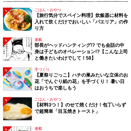
ごはん・おやつ
1
【旅行気分でスペイン料理】炊飯器に材料を
入れて炊くだけでおいしい「パエリア」の作
り方
連載
2
部長がヘッドハンティング!? でも会話の中
身は子どものオペレーション!?【こんな上司
と働きたいわけでして！58】
手づくり
3
【夏祭りごっこ】ハチの巣みたいな立体のお
花「でんぐり紙の花」を手づくり！ 暑い日
はおうちで楽しもう
ごはん・おやつ
4
【材料3つ！】のせて焼くだけ！包丁いらず
で超簡単「目玉焼きトースト」
連載
5