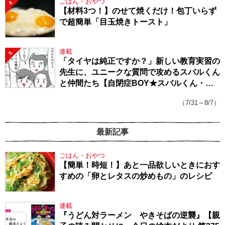
ごはん・おやつ
4
【材料3つ！】のせて焼くだけ！包丁いらず
で超簡単「目玉焼きトースト」
連載
5
「タイヤは純正ですか？」新しい教育実習の
先生に、ユニークな質問で攻めるスバルくん
と仲間たち【自閉症BOY★スバルくん・
143】
（7/31～8/7）
最新記事
ごはん・おやつ
【簡単！時短！】あと一品欲しいときにおす
すめの「卵とレタスの炒めもの」のレシピ
連載
『うどん対ラーメン やきそばの逆襲』【親