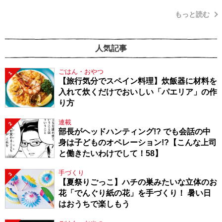
もっと読む
人気記事
ごはん・おやつ
1
【旅行気分でスペイン料理】炊飯器に材料を
入れて炊くだけでおいしい「パエリア」の作
り方
連載
2
部長がヘッドハンティング!? でも会話の中
身は子どものオペレーション!?【こんな上司
と働きたいわけでして！58】
手づくり
3
【夏祭りごっこ】ハチの巣みたいな立体のお
花「でんぐり紙の花」を手づくり！ 暑い日
はおうちで楽しもう