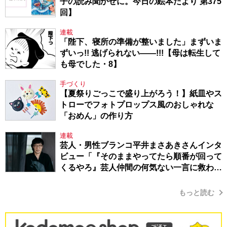
子の読み聞かせに。今日の絵本だより 第375
回】
連載
「陛下、寝所の準備が整いました」まずいま
ずいっ!! 逃げられない――!!!【母は転生して
も母でした・8】
手づくり
【夏祭りごっこで盛り上がろう！】紙皿やス
トローでフォトプロップス風のおしゃれな
「おめん」の作り方
連載
芸人・男性ブランコ平井まさあきさんインタ
ビュー「『そのままやってたら順番が回って
くるやろ』芸人仲間の何気ない一言に救われ
てきたから、頑張れる」
もっと読む