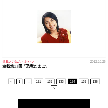
連載／ごはん・おやつ
2012.10.26
連載第13回「恐竜たまご」
<
1
…
131
132
133
134
135
136
>