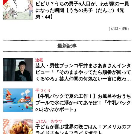
ビビり？うちの男子5人目が、わが家の一員
になった瞬間【うちの男子（だんご）4兄
弟・44】
（7/30～8/6）
最新記事
連載
芸人・男性ブランコ平井まさあきさんインタ
ビュー「『そのままやってたら順番が回って
くるやろ』芸人仲間の何気ない一言に救われ
てきたから、頑張れる」
手づくり
【牛乳パックで夏の工作！】お風呂やおうち
プールで水に浮かべてあそぼ！「牛乳パック
のぷかぷかボート」
ごはん・おやつ
子どもが喜ぶ世界の晩ごはん！アメリカのフ
ライドチキン＆フライドポテト