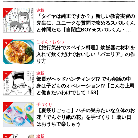
連載
1
「タイヤは純正ですか？」新しい教育実習の
先生に、ユニークな質問で攻めるスバルくん
と仲間たち【自閉症BOY★スバルくん・
143】
ごはん・おやつ
2
【旅行気分でスペイン料理】炊飯器に材料を
入れて炊くだけでおいしい「パエリア」の作
り方
連載
3
部長がヘッドハンティング!? でも会話の中
身は子どものオペレーション!?【こんな上司
と働きたいわけでして！58】
手づくり
4
【夏祭りごっこ】ハチの巣みたいな立体のお
花「でんぐり紙の花」を手づくり！ 暑い日
はおうちで楽しもう
連載
5