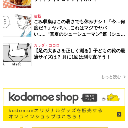
連載
ごみ収集はこの暑さでも休みナシ！「今…何
度だ？」ヤバい…これはマジでヤバ
い…。“真夏のシューシューマン”篇【シュー
シューマン・17】
カラダ・ココロ
【足の大きさを正しく測る】子どもの靴の最
適サイズは？ 月に1回は測り直そう！
もっと読む