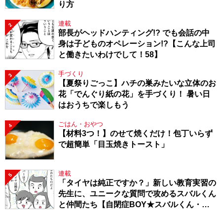
り方
連載
2
部長がヘッドハンティング!? でも会話の中
身は子どものオペレーション!?【こんな上司
と働きたいわけでして！58】
手づくり
3
【夏祭りごっこ】ハチの巣みたいな立体のお
花「でんぐり紙の花」を手づくり！ 暑い日
はおうちで楽しもう
ごはん・おやつ
4
【材料3つ！】のせて焼くだけ！包丁いらず
で超簡単「目玉焼きトースト」
連載
5
「タイヤは純正ですか？」新しい教育実習の
先生に、ユニークな質問で攻めるスバルくん
と仲間たち【自閉症BOY★スバルくん・
143】