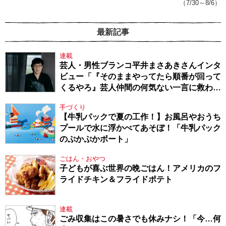
（7/30～8/6）
最新記事
連載
芸人・男性ブランコ平井まさあきさんインタ
ビュー「『そのままやってたら順番が回って
くるやろ』芸人仲間の何気ない一言に救われ
てきたから、頑張れる」
手づくり
【牛乳パックで夏の工作！】お風呂やおうち
プールで水に浮かべてあそぼ！「牛乳パック
のぷかぷかボート」
ごはん・おやつ
子どもが喜ぶ世界の晩ごはん！アメリカのフ
ライドチキン＆フライドポテト
連載
ごみ収集はこの暑さでも休みナシ！「今…何