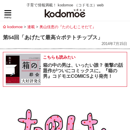
子育て情報満載！ kodomoe （コドモエ）web
kodomoe
連載
奥山佳恵の『たのしむこそだて』
第54回「あげたて最高☆ポテトチップス」
2014年7月15日
こちらも読みたい
箱の中の男は、いったい誰？ 衝撃の話
題作がついにコミックスに。『箱の
男』コドモエCOMICSより発売！