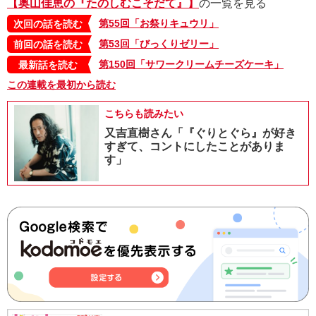
【奥山佳恵の『たのしむこそだて』】
の一覧を見る
第55回「お祭りキュウリ」
次回の話を読む
第53回「びっくりゼリー」
前回の話を読む
第150回「サワークリームチーズケーキ」
最新話を読む
この連載を最初から読む
こちらも読みたい
又吉直樹さん「『ぐりとぐら』が好き
すぎて、コントにしたことがありま
す」