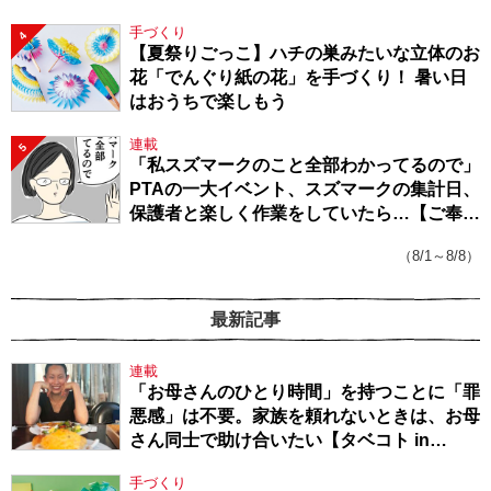
手づくり
4
【夏祭りごっこ】ハチの巣みたいな立体のお
花「でんぐり紙の花」を手づくり！ 暑い日
はおうちで楽しもう
連載
5
「私スズマークのこと全部わかってるので」
PTAの一大イベント、スズマークの集計日、
保護者と楽しく作業をしていたら…【ご奉仕
戦隊★PTA・19】
（8/1～8/8）
最新記事
連載
「お母さんのひとり時間」を持つことに「罪
悪感」は不要。家族を頼れないときは、お母
さん同士で助け合いたい【タベコト in
Berlin・130】
手づくり