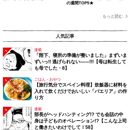
の週間TOP5★
もっと読む
人気記事
連載
1
「陛下、寝所の準備が整いました」まずいま
ずいっ!! 逃げられない――!!!【母は転生して
も母でした・8】
ごはん・おやつ
2
【旅行気分でスペイン料理】炊飯器に材料を
入れて炊くだけでおいしい「パエリア」の作
り方
連載
3
部長がヘッドハンティング!? でも会話の中
身は子どものオペレーション!?【こんな上司
と働きたいわけでして！58】