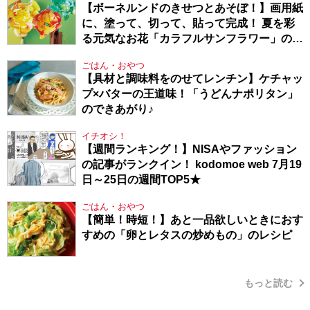
【ボーネルンドのきせつとあそぼ！】画用紙
に、塗って、切って、貼って完成！ 夏を彩
る元気なお花「カラフルサンフラワー」の作
り方
ごはん・おやつ
【具材と調味料をのせてレンチン】ケチャッ
プ×バターの王道味！「うどんナポリタン」
のできあがり♪
イチオシ！
【週間ランキング！】NISAやファッション
の記事がランクイン！ kodomoe web 7月19
日～25日の週間TOP5★
ごはん・おやつ
【簡単！時短！】あと一品欲しいときにおす
すめの「卵とレタスの炒めもの」のレシピ
もっと読む