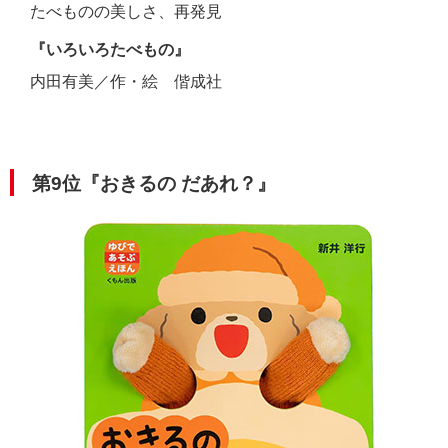
たべものの美しさ、再発見
『いろいろたべもの』
内田有美／作・絵 偕成社
第9位『おきるの だあれ？』