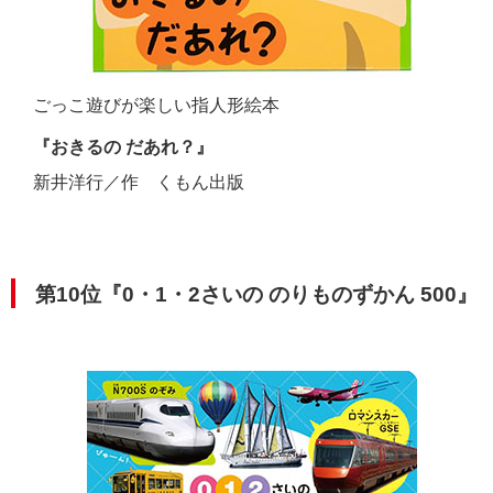
ごっこ遊びが楽しい指人形絵本
『おきるの だあれ？』
新井洋行／作 くもん出版
第10位『0・1・2さいの のりものずかん 500』