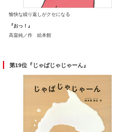
愉快な繰り返しがクセになる
『おっ！』
高畠純／作 絵本館
第19位『じゃばじゃじゃーん』