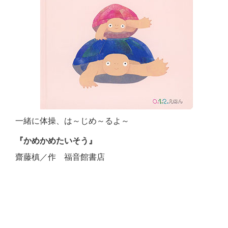
一緒に体操、は～じめ～るよ～
『かめかめたいそう』
齋藤槙／作 福音館書店