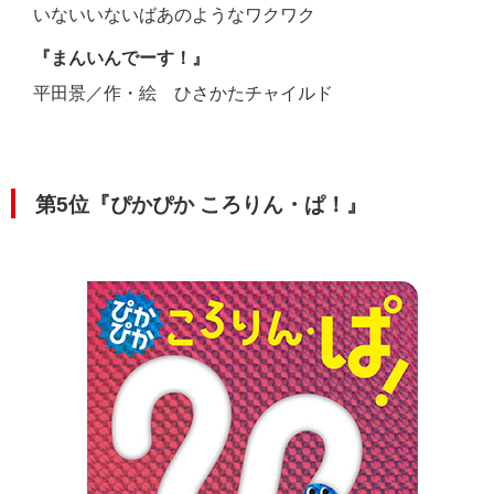
いないいないばあのようなワクワク
『まんいんでーす！』
平田景／作・絵 ひさかたチャイルド
第5位『ぴかぴか ころりん・ぱ！』