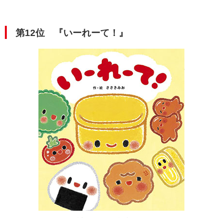
第12位
『いーれーて！』