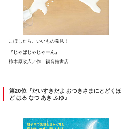
こぼしたら、いいもの発見！
『じゃばじゃじゃーん』
柿木原政広／作 福音館書店
第20位『だいすきだよ おつきさまにとどくほ
ど はる なつ あき ふゆ』