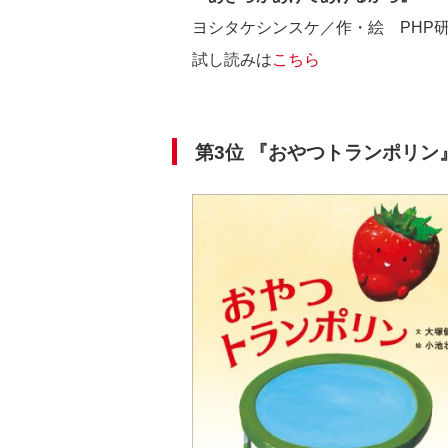
ヨシタケシンスケ／作・絵 PHP
試し読みは
こちら
第3位
『おやつトランポリン