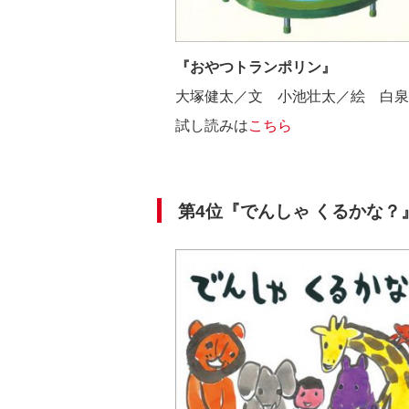
『おやつトランポリン』
大塚健太／文 小池壮太／絵 白
試し読みは
こちら
第4位『
でんしゃ くるかな？