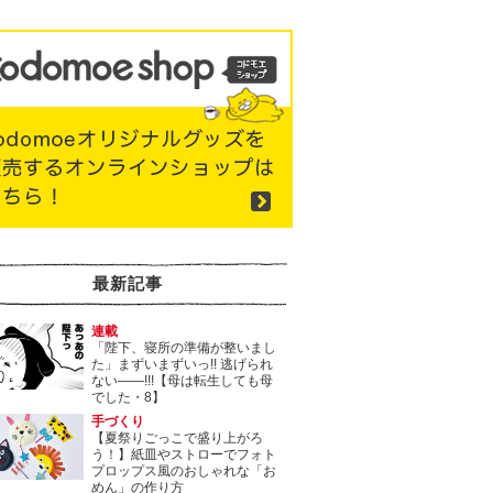
最新記事
連載
「陛下、寝所の準備が整いまし
た」まずいまずいっ!! 逃げられ
ない――!!!【母は転生しても母
でした・8】
手づくり
【夏祭りごっこで盛り上がろ
う！】紙皿やストローでフォト
プロップス風のおしゃれな「お
めん」の作り方