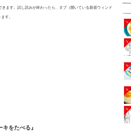
できます。試し読みが終わったら、タブ（開いている新規ウィンド
きます。
1
2
3
4
5
ーキをたべる』