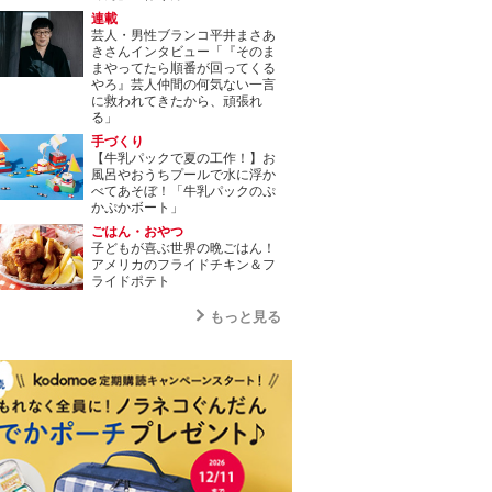
連載
芸人・男性ブランコ平井まさあ
きさんインタビュー「『そのま
まやってたら順番が回ってくる
やろ』芸人仲間の何気ない一言
に救われてきたから、頑張れ
る」
手づくり
【牛乳パックで夏の工作！】お
風呂やおうちプールで水に浮か
べてあそぼ！「牛乳パックのぷ
かぷかボート」
ごはん・おやつ
子どもが喜ぶ世界の晩ごはん！
アメリカのフライドチキン＆フ
ライドポテト
もっと見る