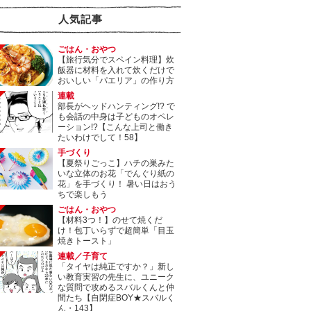
人気記事
ごはん・おやつ
【旅行気分でスペイン料理】炊
飯器に材料を入れて炊くだけで
おいしい「パエリア」の作り方
連載
部長がヘッドハンティング!? で
も会話の中身は子どものオペレ
ーション!?【こんな上司と働き
たいわけでして！58】
手づくり
【夏祭りごっこ】ハチの巣みた
いな立体のお花「でんぐり紙の
花」を手づくり！ 暑い日はおう
ちで楽しもう
ごはん・おやつ
【材料3つ！】のせて焼くだ
け！包丁いらずで超簡単「目玉
焼きトースト」
連載／子育て
「タイヤは純正ですか？」新し
い教育実習の先生に、ユニーク
な質問で攻めるスバルくんと仲
間たち【自閉症BOY★スバルく
ん・143】