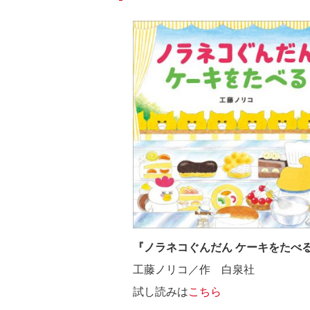
『ノラネコぐんだん ケーキをたべ
工藤ノリコ／作 白泉社
試し読みは
こちら