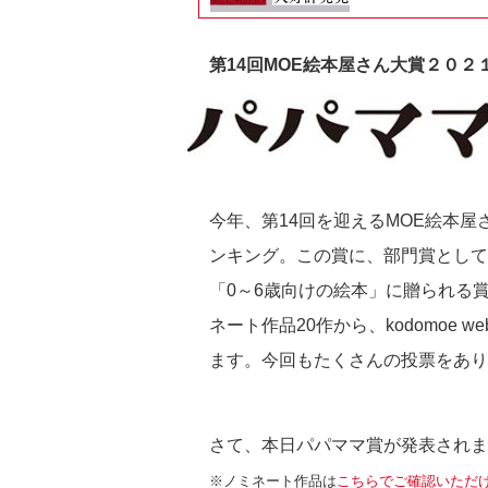
第14回MOE絵本屋さん大賞２０２
今年、第
14
回を迎える
MOE
絵本屋
ンキング。この賞に、部門賞として
「
0
～
6
歳向けの絵本」に贈られる
ネート作品
20
作から、
kodomoe we
ます。今回もたくさんの投票をあり
さて、本日パパママ賞が発表されま
※ノミネート作品は
こちらでご確認いただ