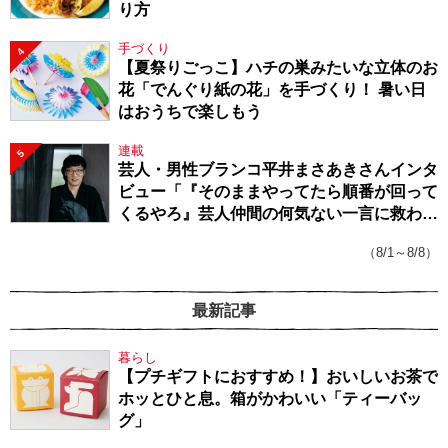
り方
手づくり
4
【夏祭りごっこ】ハチの巣みたいな立体のお
花「でんぐり紙の花」を手づくり！ 暑い日
はおうちで楽しもう
連載
5
芸人・男性ブランコ平井まさあきさんインタ
ビュー「『そのままやってたら順番が回って
くるやろ』芸人仲間の何気ない一言に救われ
てきたから、頑張れる」
（8/1～8/8）
最新記事
暮らし
【プチギフトにおすすめ！】おいしいお茶で
ホッとひと息。箱がかわいい「ティーバッ
グ」