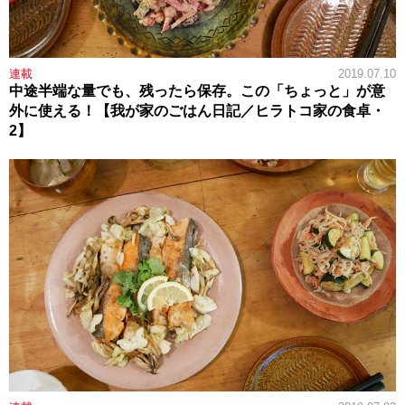
連載
2019.07.10
中途半端な量でも、残ったら保存。この「ちょっと」が意
外に使える！【我が家のごはん日記／ヒラトコ家の食卓・
2】