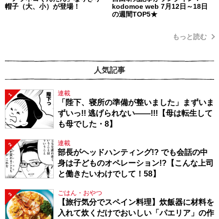
帽子（大、小）が登場！
kodomoe web 7月12日～18日
の週間TOP5★
もっと読む
人気記事
連載
1
「陛下、寝所の準備が整いました」まずいま
ずいっ!! 逃げられない――!!!【母は転生して
も母でした・8】
連載
2
部長がヘッドハンティング!? でも会話の中
身は子どものオペレーション!?【こんな上司
と働きたいわけでして！58】
ごはん・おやつ
3
【旅行気分でスペイン料理】炊飯器に材料を
入れて炊くだけでおいしい「パエリア」の作