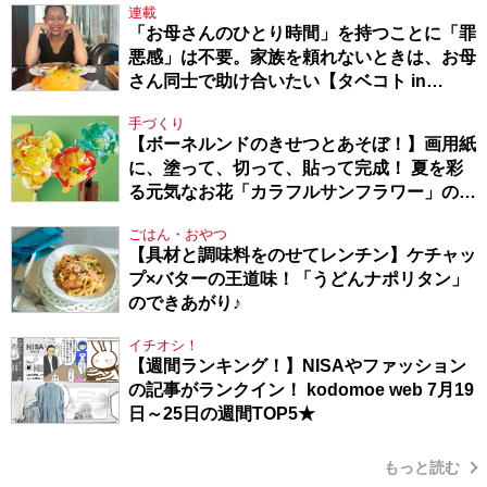
連載
「お母さんのひとり時間」を持つことに「罪
悪感」は不要。家族を頼れないときは、お母
さん同士で助け合いたい【タベコト in
Berlin・130】
手づくり
【ボーネルンドのきせつとあそぼ！】画用紙
に、塗って、切って、貼って完成！ 夏を彩
る元気なお花「カラフルサンフラワー」の作
り方
ごはん・おやつ
【具材と調味料をのせてレンチン】ケチャッ
プ×バターの王道味！「うどんナポリタン」
のできあがり♪
イチオシ！
【週間ランキング！】NISAやファッション
の記事がランクイン！ kodomoe web 7月19
日～25日の週間TOP5★
もっと読む