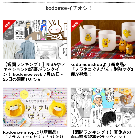
kodomoeイチオシ！
【週間ランキング！】NISAやフ
kodomoe shopより新商品♪
ァッションの記事がランクイ
「ノラネコぐんだん」耐熱マグ3
ン！ kodomoe web 7月19日～
種が登場！
25日の週間TOP5★
kodomoe shopより新商品♪
【週間ランキング！】夏休みの
「ノラネコぐんだん」なりきり
自由研究記事がランクイン！