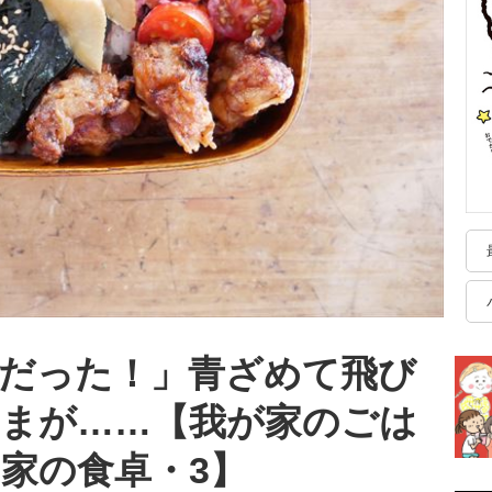
だった！」青ざめて飛び
さまが……【我が家のごは
家の食卓・3】