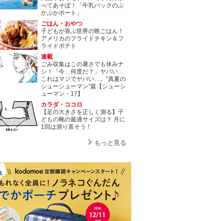
べてあそぼ！「牛乳パックのぷ
かぷかボート」
ごはん・おやつ
子どもが喜ぶ世界の晩ごはん！
アメリカのフライドチキン＆フ
ライドポテト
連載
ごみ収集はこの暑さでも休みナ
シ！「今…何度だ？」ヤバい…
これはマジでヤバい…。“真夏の
シューシューマン”篇【シューシ
ューマン・17】
カラダ・ココロ
【足の大きさを正しく測る】子
どもの靴の最適サイズは？ 月に
1回は測り直そう！
もっと見る