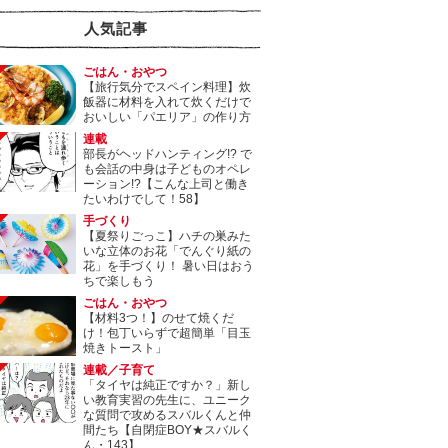
人気記事
ごはん・おやつ
【旅行気分でスペイン料理】炊
飯器に材料を入れて炊くだけで
おいしい「パエリア」の作り方
連載
部長がヘッドハンティング!? で
も会話の中身は子どものオペレ
ーション!?【こんな上司と働き
たいわけでして！58】
手づくり
【夏祭りごっこ】ハチの巣みた
いな立体のお花「でんぐり紙の
花」を手づくり！ 暑い日はおう
ちで楽しもう
ごはん・おやつ
【材料3つ！】のせて焼くだ
け！包丁いらずで超簡単「目玉
焼きトースト」
連載／子育て
「タイヤは純正ですか？」新し
い教育実習の先生に、ユニーク
な質問で攻めるスバルくんと仲
間たち【自閉症BOY★スバルく
ん・143】