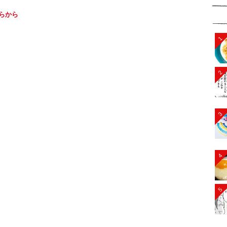
らから
1
2
3
4
5