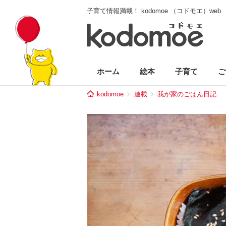
子育て情報満載！ kodomoe （コドモエ）web
ホーム
絵本
子育て
ご
kodomoe
連載
我が家のごはん日記