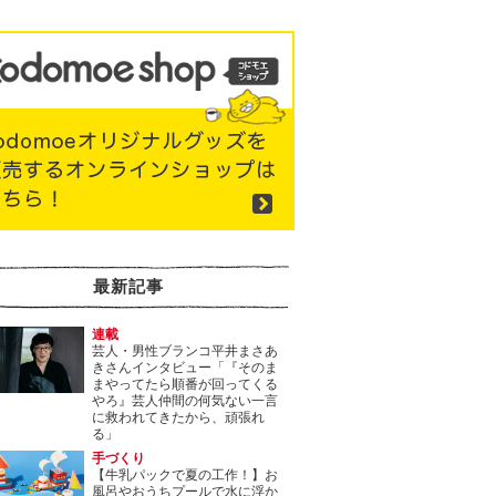
最新記事
連載
芸人・男性ブランコ平井まさあ
きさんインタビュー「『そのま
まやってたら順番が回ってくる
やろ』芸人仲間の何気ない一言
に救われてきたから、頑張れ
る」
手づくり
【牛乳パックで夏の工作！】お
風呂やおうちプールで水に浮か