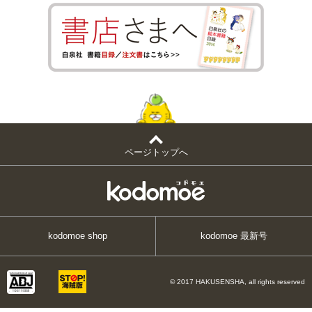
ページトップへ
kodomoe shop
kodomoe 最新号
© 2017 HAKUSENSHA, all rights reserved