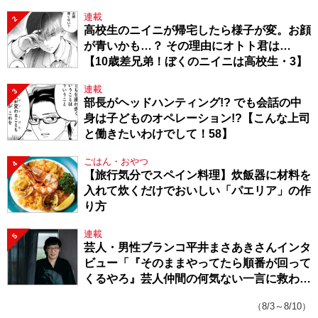
連載
2
高校生のニイニが帰宅したら様子が変。お顔
が青いかも…？ その理由にオトト君は…
【10歳差兄弟！ぼくのニイニは高校生・3】
連載
3
部長がヘッドハンティング!? でも会話の中
身は子どものオペレーション!?【こんな上司
と働きたいわけでして！58】
ごはん・おやつ
4
【旅行気分でスペイン料理】炊飯器に材料を
入れて炊くだけでおいしい「パエリア」の作
り方
連載
5
芸人・男性ブランコ平井まさあきさんインタ
ビュー「『そのままやってたら順番が回って
くるやろ』芸人仲間の何気ない一言に救われ
てきたから、頑張れる」
（8/3～8/10）