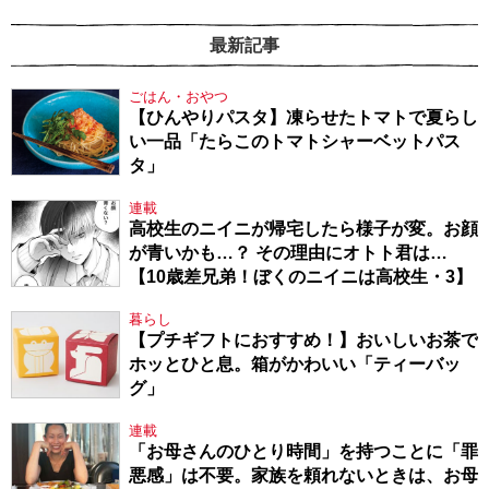
最新記事
ごはん・おやつ
【ひんやりパスタ】凍らせたトマトで夏らし
い一品「たらこのトマトシャーベットパス
タ」
連載
高校生のニイニが帰宅したら様子が変。お顔
が青いかも…？ その理由にオトト君は…
【10歳差兄弟！ぼくのニイニは高校生・3】
暮らし
【プチギフトにおすすめ！】おいしいお茶で
ホッとひと息。箱がかわいい「ティーバッ
グ」
連載
「お母さんのひとり時間」を持つことに「罪
悪感」は不要。家族を頼れないときは、お母