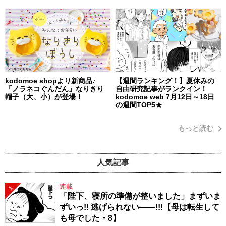
kodomoe shopより新商品♪
【週間ランキング！】夏休みの
「ノラネコぐんだん」なりきり
自由研究記事がランクイン！
帽子（大、小）が登場！
kodomoe web 7月12日～18日
の週間TOP5★
もっと読む
人気記事
連載
1
「陛下、寝所の準備が整いました」まずいま
ずいっ!! 逃げられない――!!!【母は転生して
も母でした・8】