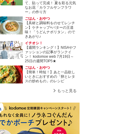
て、貼って完成！ 夏を彩る元気
なお花「カラフルサンフラワ
ー」の作り方
ごはん・おやつ
【具材と調味料をのせてレンチ
ン】ケチャップ×バターの王道
味！「うどんナポリタン」ので
きあがり♪
イチオシ！
【週間ランキング！】NISAやフ
ァッションの記事がランクイ
ン！ kodomoe web 7月19日～
25日の週間TOP5★
ごはん・おやつ
【簡単！時短！】あと一品欲し
いときにおすすめの「卵とレタ
スの炒めもの」のレシピ
もっと見る