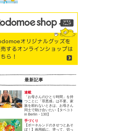
最新記事
連載
「お母さんのひとり時間」を持
つことに「罪悪感」は不要。家
族を頼れないときは、お母さん
同士で助け合いたい【タベコト
in Berlin・130】
手づくり
【ボーネルンドのきせつとあそ
ぼ！】画用紙に、塗って、切っ