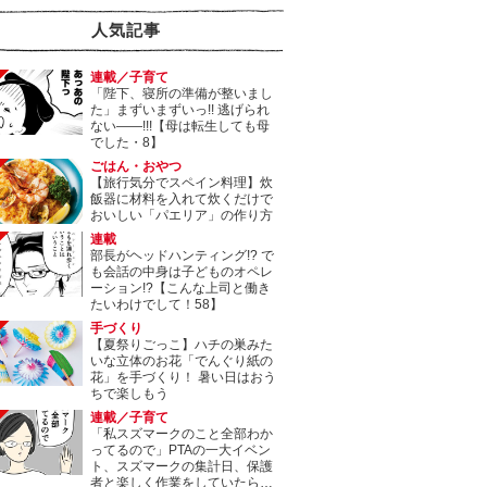
人気記事
連載／子育て
「陛下、寝所の準備が整いまし
た」まずいまずいっ!! 逃げられ
ない――!!!【母は転生しても母
でした・8】
ごはん・おやつ
【旅行気分でスペイン料理】炊
飯器に材料を入れて炊くだけで
おいしい「パエリア」の作り方
連載
部長がヘッドハンティング!? で
も会話の中身は子どものオペレ
ーション!?【こんな上司と働き
たいわけでして！58】
手づくり
【夏祭りごっこ】ハチの巣みた
いな立体のお花「でんぐり紙の
花」を手づくり！ 暑い日はおう
ちで楽しもう
連載／子育て
「私スズマークのこと全部わか
ってるので」PTAの一大イベン
ト、スズマークの集計日、保護
者と楽しく作業をしていたら…