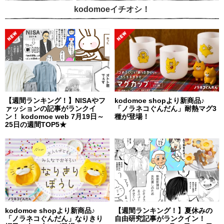
kodomoeイチオシ！
【週間ランキング！】NISAやフ
kodomoe shopより新商品♪
ァッションの記事がランクイ
「ノラネコぐんだん」耐熱マグ3
ン！ kodomoe web 7月19日～
種が登場！
25日の週間TOP5★
kodomoe shopより新商品♪
【週間ランキング！】夏休みの
「ノラネコぐんだん」なりきり
自由研究記事がランクイン！