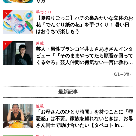
り方
手づくり
4
【夏祭りごっこ】ハチの巣みたいな立体のお
花「でんぐり紙の花」を手づくり！ 暑い日
はおうちで楽しもう
連載
5
芸人・男性ブランコ平井まさあきさんインタ
ビュー「『そのままやってたら順番が回って
くるやろ』芸人仲間の何気ない一言に救われ
てきたから、頑張れる」
（8/1～8/8）
最新記事
連載
「お母さんのひとり時間」を持つことに「罪
悪感」は不要。家族を頼れないときは、お母
さん同士で助け合いたい【タベコト in
Berlin・130】