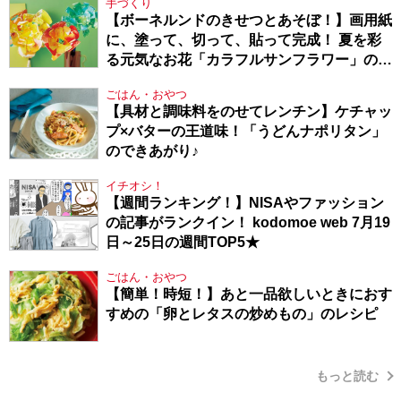
手づくり
【ボーネルンドのきせつとあそぼ！】画用紙
に、塗って、切って、貼って完成！ 夏を彩
る元気なお花「カラフルサンフラワー」の作
り方
ごはん・おやつ
【具材と調味料をのせてレンチン】ケチャッ
プ×バターの王道味！「うどんナポリタン」
のできあがり♪
イチオシ！
【週間ランキング！】NISAやファッション
の記事がランクイン！ kodomoe web 7月19
日～25日の週間TOP5★
ごはん・おやつ
【簡単！時短！】あと一品欲しいときにおす
すめの「卵とレタスの炒めもの」のレシピ
もっと読む