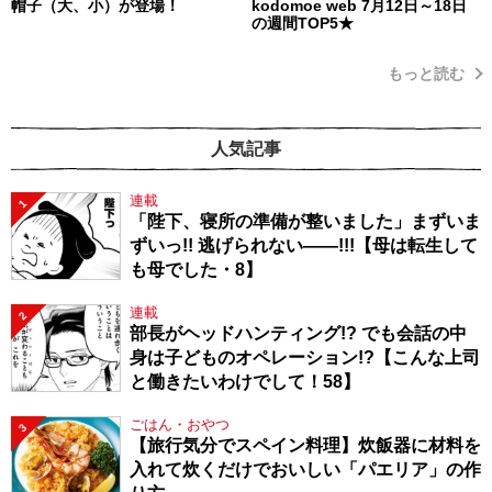
帽子（大、小）が登場！
kodomoe web 7月12日～18日
の週間TOP5★
もっと読む
人気記事
連載
1
「陛下、寝所の準備が整いました」まずいま
ずいっ!! 逃げられない――!!!【母は転生して
も母でした・8】
連載
2
部長がヘッドハンティング!? でも会話の中
身は子どものオペレーション!?【こんな上司
と働きたいわけでして！58】
ごはん・おやつ
3
【旅行気分でスペイン料理】炊飯器に材料を
入れて炊くだけでおいしい「パエリア」の作