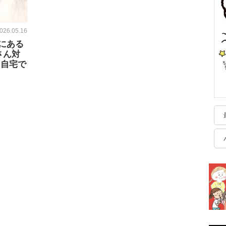
026.05.16
にある
さん対
を自宅で