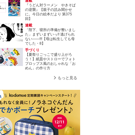
連載
『うどん対ラーメン やきそば
の逆襲』【親子の読み聞かせ
に。今日の絵本だより 第375
回】
連載
「陛下、寝所の準備が整いまし
た」まずいまずいっ!! 逃げられ
ない――!!!【母は転生しても母
でした・8】
手づくり
【夏祭りごっこで盛り上がろ
う！】紙皿やストローでフォト
プロップス風のおしゃれな「お
めん」の作り方
もっと見る