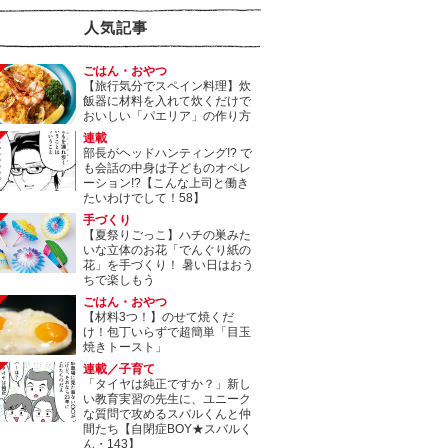
人気記事
ごはん・おやつ
【旅行気分でスペイン料理】炊
飯器に材料を入れて炊くだけで
おいしい「パエリア」の作り方
連載
部長がヘッドハンティング!? で
も会話の中身は子どものオペレ
ーション!?【こんな上司と働き
たいわけでして！58】
手づくり
【夏祭りごっこ】ハチの巣みた
いな立体のお花「でんぐり紙の
花」を手づくり！ 暑い日はおう
ちで楽しもう
ごはん・おやつ
【材料3つ！】のせて焼くだ
け！包丁いらずで超簡単「目玉
焼きトースト」
連載／子育て
「タイヤは純正ですか？」新し
い教育実習の先生に、ユニーク
な質問で攻めるスバルくんと仲
間たち【自閉症BOY★スバルく
ん・143】