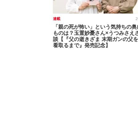
連載
2
「親の死が怖い」という気持ちの奥
ものは？玉置妙憂さん×うつみさえ
談【『父の逝きざま 末期ガンの父
看取るまで』発売記念】