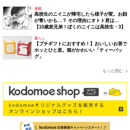
連載
高校生のニイニが帰宅したら様子が変。お顔
が青いかも…？ その理由にオトト君は…
【10歳差兄弟！ぼくのニイニは高校生・3】
暮らし
【プチギフトにおすすめ！】おいしいお茶で
ホッとひと息。箱がかわいい「ティーバッ
グ」
もっと読む