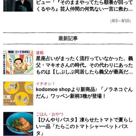
ビュー「『そのままやってたら順番が回って
くるやろ』芸人仲間の何気ない一言に救われ
てきたから、頑張れる」
（8/3～8/10）
最新記事
連載
星座占いがまったく流行っていなかった、義
父・マキオさんの時代。その代わりにあった
ものは【しぶしぶ同居したら義父が最高だっ
た件・104】
イチオシ！
kodomoe shopより新商品♪ 「ノラネコぐん
だん」ワッペン新柄3種が登場！
ごはん・おやつ
【ひんやりパスタ】凍らせたトマトで夏らし
い一品「たらこのトマトシャーベットパス
タ」