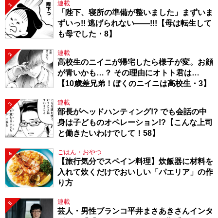
連載
1
「陛下、寝所の準備が整いました」まずいま
ずいっ!! 逃げられない――!!!【母は転生して
も母でした・8】
連載
2
高校生のニイニが帰宅したら様子が変。お顔
が青いかも…？ その理由にオトト君は…
【10歳差兄弟！ぼくのニイニは高校生・3】
連載
3
部長がヘッドハンティング!? でも会話の中
身は子どものオペレーション!?【こんな上司
と働きたいわけでして！58】
ごはん・おやつ
4
【旅行気分でスペイン料理】炊飯器に材料を
入れて炊くだけでおいしい「パエリア」の作
り方
連載
5
芸人・男性ブランコ平井まさあきさんインタ