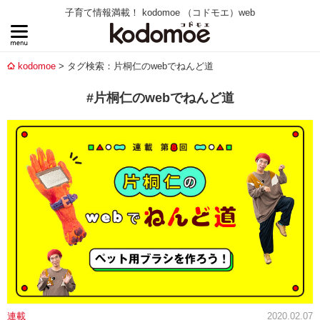
子育て情報満載！ kodomoe （コドモエ）web
kodomoe
タグ検索：片桐仁のwebでねんど道
#片桐仁のwebでねんど道
連載
2020.02.07