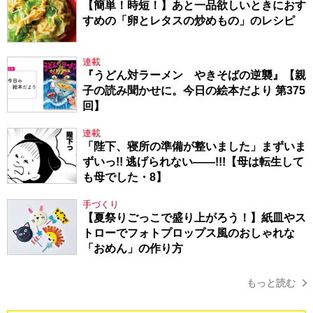
【簡単！時短！】あと一品欲しいときにおす
すめの「卵とレタスの炒めもの」のレシピ
連載
『うどん対ラーメン やきそばの逆襲』【親
子の読み聞かせに。今日の絵本だより 第375
回】
連載
「陛下、寝所の準備が整いました」まずいま
ずいっ!! 逃げられない――!!!【母は転生して
も母でした・8】
手づくり
【夏祭りごっこで盛り上がろう！】紙皿やス
トローでフォトプロップス風のおしゃれな
「おめん」の作り方
もっと読む