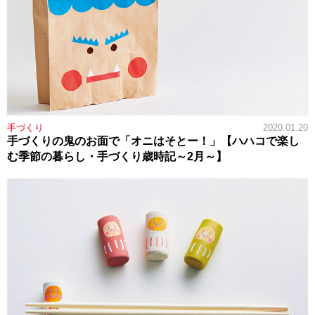
手づくり
2020.01.20
手づくりの鬼のお面で「オニはそとー！」【ハハコで楽し
む季節の暮らし・手づくり歳時記～2月～】