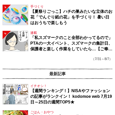
手づくり
4
【夏祭りごっこ】ハチの巣みたいな立体のお
花「でんぐり紙の花」を手づくり！ 暑い日
はおうちで楽しもう
連載
5
「私スズマークのこと全部わかってるので」
PTAの一大イベント、スズマークの集計日、
保護者と楽しく作業をしていたら…【ご奉仕
戦隊★PTA・19】
（7/31～8/7）
最新記事
イチオシ！
【週間ランキング！】NISAやファッション
の記事がランクイン！ kodomoe web 7月19
日～25日の週間TOP5★
ごはん・おやつ