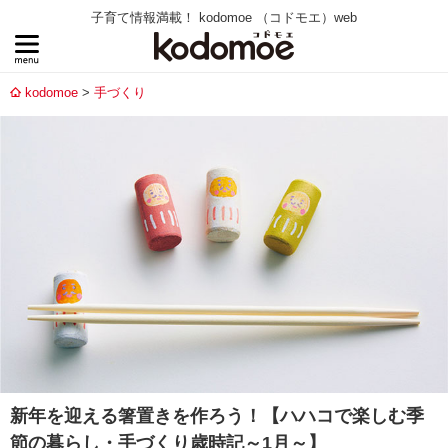
子育て情報満載！ kodomoe （コドモエ）web
kodomoe
手づくり
新年を迎える箸置きを作ろう！【ハハコで楽しむ季
節の暮らし・手づくり歳時記～1月～】