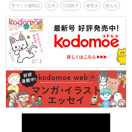
手づくり歳時記
正月
江頭路子
箸置き
鏡もち