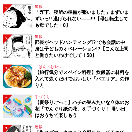
連載
1
「陛下、寝所の準備が整いました」まずいま
ずいっ!! 逃げられない――!!!【母は転生して
も母でした・8】
連載
2
部長がヘッドハンティング!? でも会話の中
身は子どものオペレーション!?【こんな上司
と働きたいわけでして！58】
ごはん・おやつ
3
【旅行気分でスペイン料理】炊飯器に材料を
入れて炊くだけでおいしい「パエリア」の作
り方
手づくり
4
【夏祭りごっこ】ハチの巣みたいな立体のお
花「でんぐり紙の花」を手づくり！ 暑い日
はおうちで楽しもう
連載
5