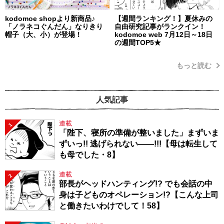
kodomoe shopより新商品♪
【週間ランキング！】夏休みの
「ノラネコぐんだん」なりきり
自由研究記事がランクイン！
帽子（大、小）が登場！
kodomoe web 7月12日～18日
の週間TOP5★
もっと読む
人気記事
連載
1
「陛下、寝所の準備が整いました」まずいま
ずいっ!! 逃げられない――!!!【母は転生して
も母でした・8】
連載
2
部長がヘッドハンティング!? でも会話の中
身は子どものオペレーション!?【こんな上司
と働きたいわけでして！58】