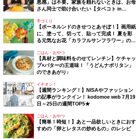
悪感」は不要。家族を頼れないときは、お母
さん同士で助け合いたい【タベコト in
Berlin・130】
手づくり
【ボーネルンドのきせつとあそぼ！】画用紙
に、塗って、切って、貼って完成！ 夏を彩
る元気なお花「カラフルサンフラワー」の作
り方
ごはん・おやつ
【具材と調味料をのせてレンチン】ケチャッ
プ×バターの王道味！「うどんナポリタン」
のできあがり♪
イチオシ！
【週間ランキング！】NISAやファッション
の記事がランクイン！ kodomoe web 7月19
日～25日の週間TOP5★
ごはん・おやつ
【簡単！時短！】あと一品欲しいときにおす
すめの「卵とレタスの炒めもの」のレシピ