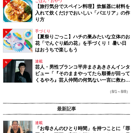
ごはん・おやつ
3
【旅行気分でスペイン料理】炊飯器に材料を
入れて炊くだけでおいしい「パエリア」の作
り方
手づくり
4
【夏祭りごっこ】ハチの巣みたいな立体のお
花「でんぐり紙の花」を手づくり！ 暑い日
はおうちで楽しもう
連載
5
芸人・男性ブランコ平井まさあきさんインタ
ビュー「『そのままやってたら順番が回って
くるやろ』芸人仲間の何気ない一言に救われ
てきたから、頑張れる」
（8/1～8/8）
最新記事
連載
「お母さんのひとり時間」を持つことに「罪