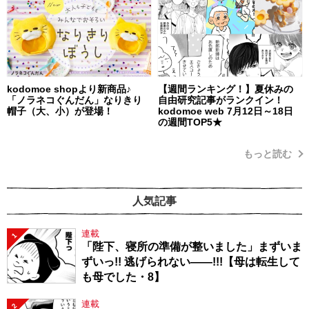
kodomoe shopより新商品♪
【週間ランキング！】夏休みの
「ノラネコぐんだん」なりきり
自由研究記事がランクイン！
帽子（大、小）が登場！
kodomoe web 7月12日～18日
の週間TOP5★
もっと読む
人気記事
連載
1
「陛下、寝所の準備が整いました」まずいま
ずいっ!! 逃げられない――!!!【母は転生して
も母でした・8】
連載
2