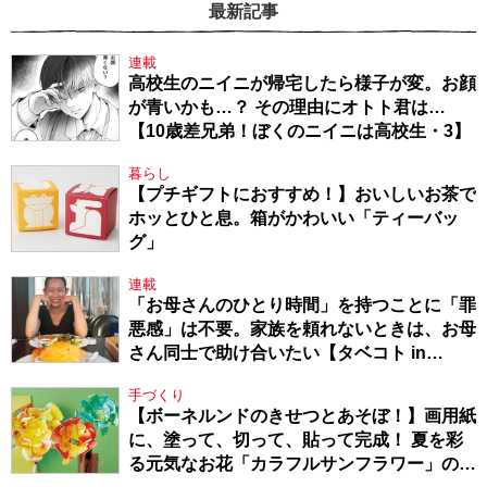
最新記事
連載
高校生のニイニが帰宅したら様子が変。お顔
が青いかも…？ その理由にオトト君は…
【10歳差兄弟！ぼくのニイニは高校生・3】
暮らし
【プチギフトにおすすめ！】おいしいお茶で
ホッとひと息。箱がかわいい「ティーバッ
グ」
連載
「お母さんのひとり時間」を持つことに「罪
悪感」は不要。家族を頼れないときは、お母
さん同士で助け合いたい【タベコト in
Berlin・130】
手づくり
【ボーネルンドのきせつとあそぼ！】画用紙
に、塗って、切って、貼って完成！ 夏を彩
る元気なお花「カラフルサンフラワー」の作