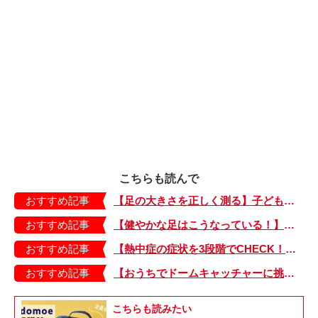
こちらも読んで
おすすめ記事
【足の大きさを正しく測る】子どもの靴の最適サイズは？ 月に1回は測り直そう！
おすすめ記事
【健やかな足はこうなっている！】「疲れた！ 抱っこ！」は靴のせい？ 子どもの足を育てる「足育」を今日からさっそく始めましょう！
おすすめ記事
【熱中症の症状を3段階でCHECK！】症状が軽い順にⅠ～Ⅲ度に分類。この症状が出ていたら、医療機関に連絡を！
おすすめ記事
【おうちでドームキャッチャーに挑戦だ】アンパンマン わくわくドームキャッチャー
こちらも読みたい