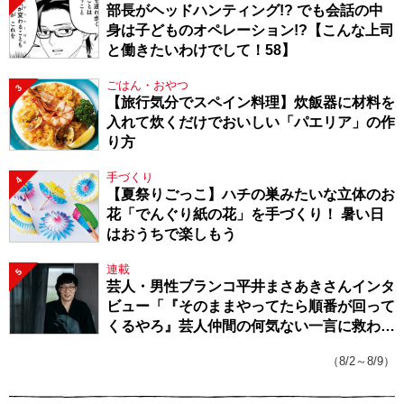
部長がヘッドハンティング!? でも会話の中
身は子どものオペレーション!?【こんな上司
と働きたいわけでして！58】
ごはん・おやつ
3
【旅行気分でスペイン料理】炊飯器に材料を
入れて炊くだけでおいしい「パエリア」の作
り方
手づくり
4
【夏祭りごっこ】ハチの巣みたいな立体のお
花「でんぐり紙の花」を手づくり！ 暑い日
はおうちで楽しもう
連載
5
芸人・男性ブランコ平井まさあきさんインタ
ビュー「『そのままやってたら順番が回って
くるやろ』芸人仲間の何気ない一言に救われ
てきたから、頑張れる」
（8/2～8/9）