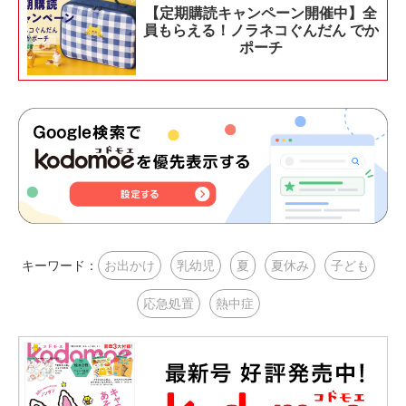
【定期購読キャンペーン開催中】全
員もらえる！ノラネコぐんだん でか
ポーチ
キーワード：
お出かけ
乳幼児
夏
夏休み
子ども
応急処置
熱中症