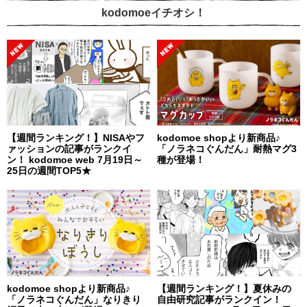
kodomoeイチオシ！
【週間ランキング！】NISAやフ
kodomoe shopより新商品♪
ァッションの記事がランクイ
「ノラネコぐんだん」耐熱マグ3
ン！ kodomoe web 7月19日～
種が登場！
25日の週間TOP5★
kodomoe shopより新商品♪
【週間ランキング！】夏休みの
「ノラネコぐんだん」なりきり
自由研究記事がランクイン！