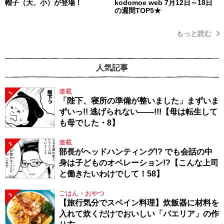
帽子（大、小）が登場！
kodomoe web 7月12日～18日
の週間TOP5★
もっと読む
人気記事
連載
1
「陛下、寝所の準備が整いました」まずいま
ずいっ!! 逃げられない――!!!【母は転生して
も母でした・8】
連載
2
部長がヘッドハンティング!? でも会話の中
身は子どものオペレーション!?【こんな上司
と働きたいわけでして！58】
ごはん・おやつ
3
【旅行気分でスペイン料理】炊飯器に材料を
入れて炊くだけでおいしい「パエリア」の作