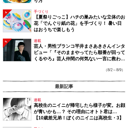
り方
手づくり
4
【夏祭りごっこ】ハチの巣みたいな立体のお
花「でんぐり紙の花」を手づくり！ 暑い日
はおうちで楽しもう
連載
5
芸人・男性ブランコ平井まさあきさんインタ
ビュー「『そのままやってたら順番が回って
くるやろ』芸人仲間の何気ない一言に救われ
てきたから、頑張れる」
（8/2～8/9）
最新記事
連載
高校生のニイニが帰宅したら様子が変。お顔
が青いかも…？ その理由にオトト君は…
【10歳差兄弟！ぼくのニイニは高校生・3】