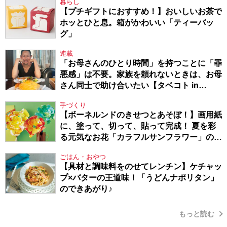
暮らし
【プチギフトにおすすめ！】おいしいお茶で
ホッとひと息。箱がかわいい「ティーバッ
グ」
連載
「お母さんのひとり時間」を持つことに「罪
悪感」は不要。家族を頼れないときは、お母
さん同士で助け合いたい【タベコト in
Berlin・130】
手づくり
【ボーネルンドのきせつとあそぼ！】画用紙
に、塗って、切って、貼って完成！ 夏を彩
る元気なお花「カラフルサンフラワー」の作
り方
ごはん・おやつ
【具材と調味料をのせてレンチン】ケチャッ
プ×バターの王道味！「うどんナポリタン」
のできあがり♪
もっと読む