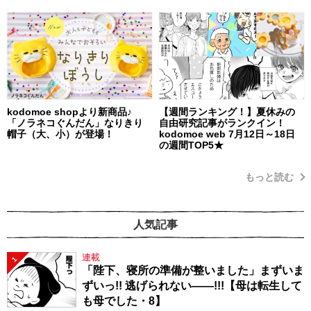
kodomoe shopより新商品♪
【週間ランキング！】夏休みの
「ノラネコぐんだん」なりきり
自由研究記事がランクイン！
帽子（大、小）が登場！
kodomoe web 7月12日～18日
の週間TOP5★
もっと読む
人気記事
連載
1
「陛下、寝所の準備が整いました」まずいま
ずいっ!! 逃げられない――!!!【母は転生して
も母でした・8】