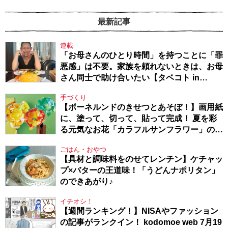
最新記事
連載
「お母さんのひとり時間」を持つことに「罪
悪感」は不要。家族を頼れないときは、お母
さん同士で助け合いたい【タベコト in
Berlin・130】
手づくり
【ボーネルンドのきせつとあそぼ！】画用紙
に、塗って、切って、貼って完成！ 夏を彩
る元気なお花「カラフルサンフラワー」の作
り方
ごはん・おやつ
【具材と調味料をのせてレンチン】ケチャッ
プ×バターの王道味！「うどんナポリタン」
のできあがり♪
イチオシ！
【週間ランキング！】NISAやファッション
の記事がランクイン！ kodomoe web 7月19