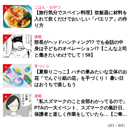
ごはん・おやつ
2
【旅行気分でスペイン料理】炊飯器に材料を
入れて炊くだけでおいしい「パエリア」の作
り方
連載
3
部長がヘッドハンティング!? でも会話の中
身は子どものオペレーション!?【こんな上司
と働きたいわけでして！58】
手づくり
4
【夏祭りごっこ】ハチの巣みたいな立体のお
花「でんぐり紙の花」を手づくり！ 暑い日
はおうちで楽しもう
連載
5
「私スズマークのこと全部わかってるので」
PTAの一大イベント、スズマークの集計日、
保護者と楽しく作業をしていたら…【ご奉仕
戦隊★PTA・19】
（8/1～8/8）