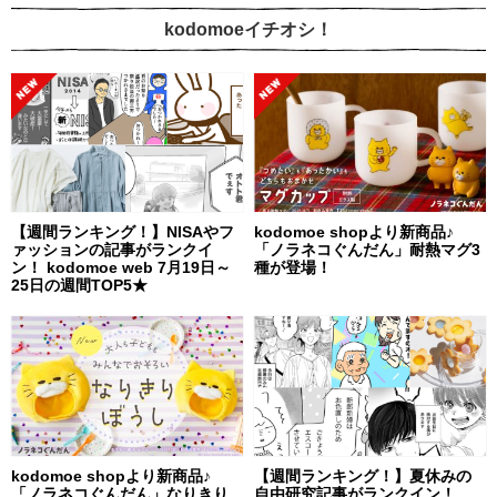
kodomoeイチオシ！
【週間ランキング！】NISAやフ
kodomoe shopより新商品♪
ァッションの記事がランクイ
「ノラネコぐんだん」耐熱マグ3
ン！ kodomoe web 7月19日～
種が登場！
25日の週間TOP5★
kodomoe shopより新商品♪
【週間ランキング！】夏休みの
「ノラネコぐんだん」なりきり
自由研究記事がランクイン！