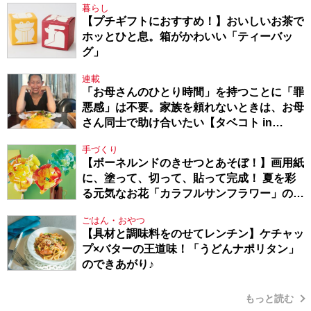
暮らし
【プチギフトにおすすめ！】おいしいお茶で
ホッとひと息。箱がかわいい「ティーバッ
グ」
連載
「お母さんのひとり時間」を持つことに「罪
悪感」は不要。家族を頼れないときは、お母
さん同士で助け合いたい【タベコト in
Berlin・130】
手づくり
【ボーネルンドのきせつとあそぼ！】画用紙
に、塗って、切って、貼って完成！ 夏を彩
る元気なお花「カラフルサンフラワー」の作
り方
ごはん・おやつ
【具材と調味料をのせてレンチン】ケチャッ
プ×バターの王道味！「うどんナポリタン」
のできあがり♪
もっと読む