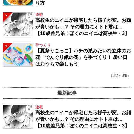
り方
連載
4
高校生のニイニが帰宅したら様子が変。お顔
が青いかも…？ その理由にオトト君は…
【10歳差兄弟！ぼくのニイニは高校生・3】
手づくり
5
【夏祭りごっこ】ハチの巣みたいな立体のお
花「でんぐり紙の花」を手づくり！ 暑い日
はおうちで楽しもう
（8/2～8/9）
最新記事
連載
高校生のニイニが帰宅したら様子が変。お顔
が青いかも…？ その理由にオトト君は…
【10歳差兄弟！ぼくのニイニは高校生・3】