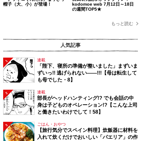
帽子（大、小）が登場！
kodomoe web 7月12日～18日
の週間TOP5★
もっと読む
人気記事
連載
1
「陛下、寝所の準備が整いました」まずいま
ずいっ!! 逃げられない――!!!【母は転生して
も母でした・8】
連載
2
部長がヘッドハンティング!? でも会話の中
身は子どものオペレーション!?【こんな上司
と働きたいわけでして！58】
ごはん・おやつ
3
【旅行気分でスペイン料理】炊飯器に材料を
入れて炊くだけでおいしい「パエリア」の作