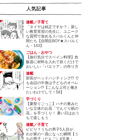
人気記事
連載／子育て
「タイヤは純正ですか？」新し
い教育実習の先生に、ユニーク
な質問で攻めるスバルくんと仲
間たち【自閉症BOY★スバルく
ん・143】
ごはん・おやつ
【旅行気分でスペイン料理】炊
飯器に材料を入れて炊くだけで
おいしい「パエリア」の作り方
連載
部長がヘッドハンティング!? で
も会話の中身は子どものオペレ
ーション!?【こんな上司と働き
たいわけでして！58】
手づくり
【夏祭りごっこ】ハチの巣みた
いな立体のお花「でんぐり紙の
花」を手づくり！ 暑い日はおう
ちで楽しもう
連載／子育て
ビビり？うちの男子5人目が、
わが家の一員になった瞬間【う
ちの男子（だんご）4兄弟・