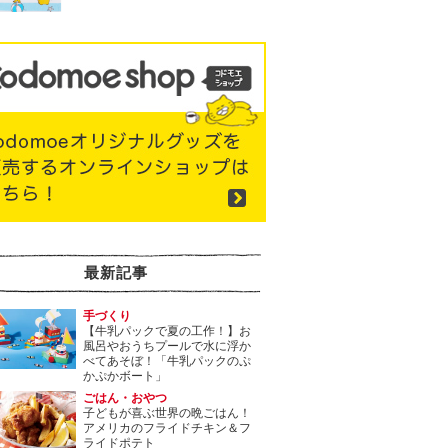
最新記事
手づくり
【牛乳パックで夏の工作！】お
風呂やおうちプールで水に浮か
べてあそぼ！「牛乳パックのぷ
かぷかボート」
ごはん・おやつ
子どもが喜ぶ世界の晩ごはん！
アメリカのフライドチキン＆フ
ライドポテト