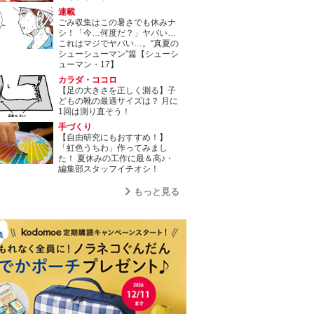
連載
ごみ収集はこの暑さでも休みナ
シ！「今…何度だ？」ヤバい…
これはマジでヤバい…。“真夏の
シューシューマン”篇【シューシ
ューマン・17】
カラダ・ココロ
【足の大きさを正しく測る】子
どもの靴の最適サイズは？ 月に
1回は測り直そう！
手づくり
【自由研究にもおすすめ！】
「虹色うちわ」作ってみまし
た！ 夏休みの工作に最＆高♪・
編集部スタッフイチオシ！
もっと見る