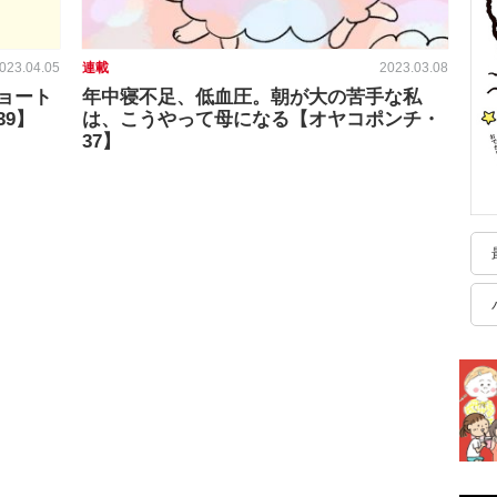
023.04.05
連載
2023.03.08
ョート
年中寝不足、低血圧。朝が大の苦手な私
9】
は、こうやって母になる【オヤコポンチ・
37】