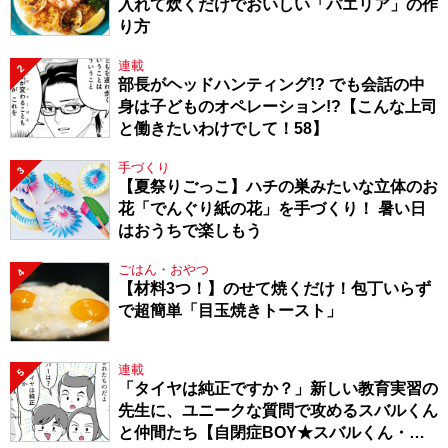
入れて炊くだけでおいしい「パエリア」の作
り方
連載
2
部長がヘッドハンティング!? でも会話の中
身は子どものオペレーション!?【こんな上司
と働きたいわけでして！58】
手づくり
3
【夏祭りごっこ】ハチの巣みたいな立体のお
花「でんぐり紙の花」を手づくり！ 暑い日
はおうちで楽しもう
ごはん・おやつ
4
【材料3つ！】のせて焼くだけ！包丁いらず
で超簡単「目玉焼きトースト」
連載
5
「タイヤは純正ですか？」新しい教育実習の
先生に、ユニークな質問で攻めるスバルくん
と仲間たち【自閉症BOY★スバルくん・