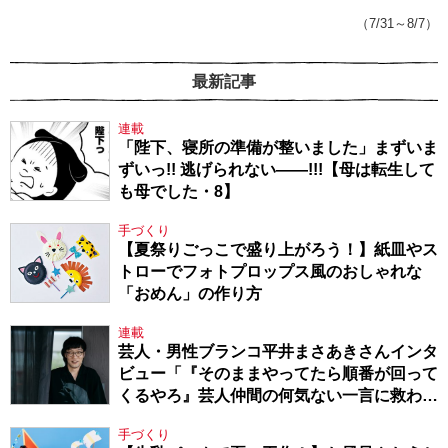
143】
（7/31～8/7）
最新記事
連載
「陛下、寝所の準備が整いました」まずいま
ずいっ!! 逃げられない――!!!【母は転生して
も母でした・8】
手づくり
【夏祭りごっこで盛り上がろう！】紙皿やス
トローでフォトプロップス風のおしゃれな
「おめん」の作り方
連載
芸人・男性ブランコ平井まさあきさんインタ
ビュー「『そのままやってたら順番が回って
くるやろ』芸人仲間の何気ない一言に救われ
てきたから、頑張れる」
手づくり