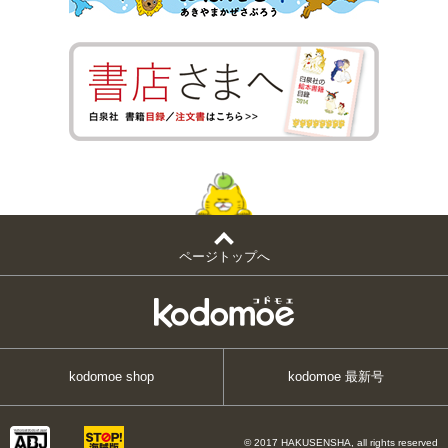
ページトップへ
kodomoe shop
kodomoe 最新号
© 2017 HAKUSENSHA, all rights reserved