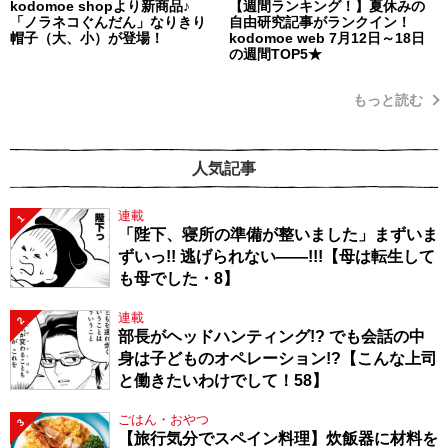
kodomoe shopより新商品♪
【週間ランキング！】夏休みの
「ノラネコぐんだん」なりきり
自由研究記事がランクイン！
帽子（大、小）が登場！
kodomoe web 7月12日～18日
の週間TOP5★
もっと読む
人気記事
連載
1
「陛下、寝所の準備が整いました」まずいま
ずいっ!! 逃げられない――!!!【母は転生して
も母でした・8】
連載
2
部長がヘッドハンティング!? でも会話の中
身は子どものオペレーション!?【こんな上司
と働きたいわけでして！58】
ごはん・おやつ
3
【旅行気分でスペイン料理】炊飯器に材料を