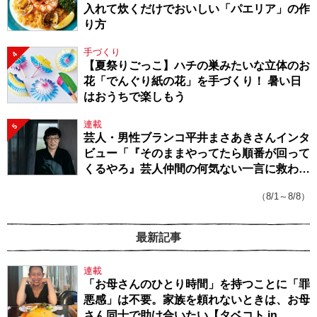
入れて炊くだけでおいしい「パエリア」の作
り方
手づくり
4
【夏祭りごっこ】ハチの巣みたいな立体のお
花「でんぐり紙の花」を手づくり！ 暑い日
はおうちで楽しもう
連載
5
芸人・男性ブランコ平井まさあきさんインタ
ビュー「『そのままやってたら順番が回って
くるやろ』芸人仲間の何気ない一言に救われ
てきたから、頑張れる」
（8/1～8/8）
最新記事
連載
「お母さんのひとり時間」を持つことに「罪
悪感」は不要。家族を頼れないときは、お母
さん同士で助け合いたい【タベコト in