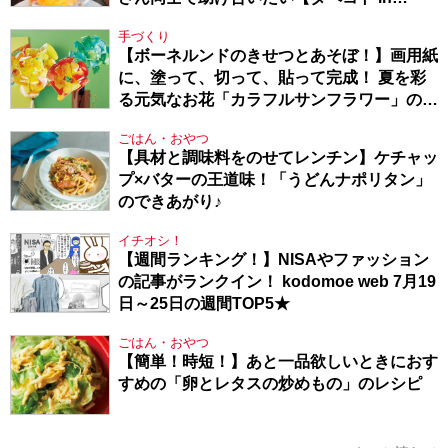
Berlin・130】
手づくり
【ボーネルンドのきせつとあそぼ！】画用紙
に、塗って、切って、貼って完成！ 夏を彩
る元気なお花「カラフルサンフラワー」の作
り方
ごはん・おやつ
【具材と調味料をのせてレンチン】ケチャッ
プ×バターの王道味！「うどんナポリタン」
のできあがり♪
イチオシ！
【週間ランキング！】NISAやファッション
の記事がランクイン！ kodomoe web 7月19
日～25日の週間TOP5★
ごはん・おやつ
【簡単！時短！】あと一品欲しいときにおす
すめの「卵とレタスの炒めもの」のレシピ