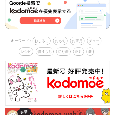
キーワード：
おしるこ
おもち
お正月
チェー
レシピ
切りもち
切り餅
正月
餅