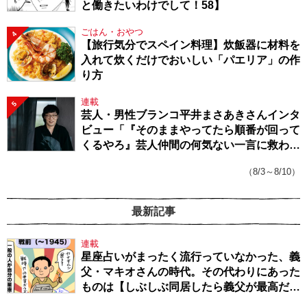
と働きたいわけでして！58】
ごはん・おやつ
4
【旅行気分でスペイン料理】炊飯器に材料を
入れて炊くだけでおいしい「パエリア」の作
り方
連載
5
芸人・男性ブランコ平井まさあきさんインタ
ビュー「『そのままやってたら順番が回って
くるやろ』芸人仲間の何気ない一言に救われ
てきたから、頑張れる」
（8/3～8/10）
最新記事
連載
星座占いがまったく流行っていなかった、義
父・マキオさんの時代。その代わりにあった
ものは【しぶしぶ同居したら義父が最高だっ
た件・104】