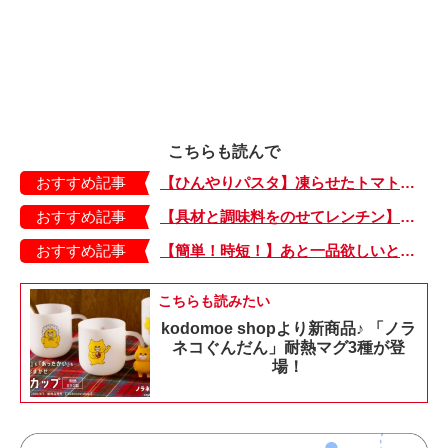
こちらも読んで
おすすめ記事
【ひんやりパスタ】凍らせたトマトで夏らしい一品「たらこのトマトシャーベットパスタ」
おすすめ記事
【具材と調味料をのせてレンチン】ケチャップ×バターの王道味！「うどんナポリタン」のできあがり♪
おすすめ記事
【簡単！時短！】あと一品欲しいときにおすすめの「卵とレタスの炒めもの」のレシピ
こちらも読みたい
kodomoe shopより新商品♪ 「ノラ
ネコぐんだん」耐熱マグ3種が登
場！