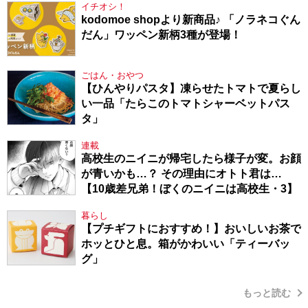
イチオシ！
kodomoe shopより新商品♪ 「ノラネコぐん
だん」ワッペン新柄3種が登場！
ごはん・おやつ
【ひんやりパスタ】凍らせたトマトで夏らし
い一品「たらこのトマトシャーベットパス
タ」
連載
高校生のニイニが帰宅したら様子が変。お顔
が青いかも…？ その理由にオトト君は…
【10歳差兄弟！ぼくのニイニは高校生・3】
暮らし
【プチギフトにおすすめ！】おいしいお茶で
ホッとひと息。箱がかわいい「ティーバッ
グ」
もっと読む