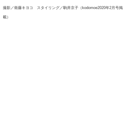
撮影／衛藤キヨコ スタイリング／駒井京子（kodomoe2020年2月号掲
載）