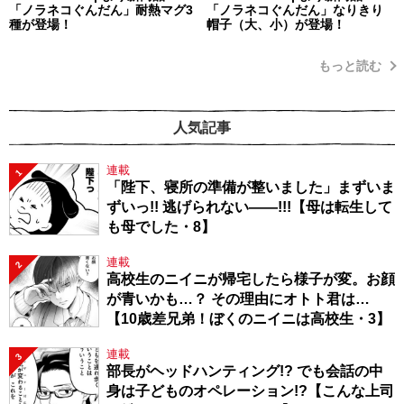
「ノラネコぐんだん」耐熱マグ3
「ノラネコぐんだん」なりきり
種が登場！
帽子（大、小）が登場！
もっと読む
人気記事
連載
1
「陛下、寝所の準備が整いました」まずいま
ずいっ!! 逃げられない――!!!【母は転生して
も母でした・8】
連載
2
高校生のニイニが帰宅したら様子が変。お顔
が青いかも…？ その理由にオトト君は…
【10歳差兄弟！ぼくのニイニは高校生・3】
連載
3
部長がヘッドハンティング!? でも会話の中
身は子どものオペレーション!?【こんな上司