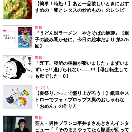
【簡単！時短！】あと一品欲しいときにおす
すめの「卵とレタスの炒めもの」のレシピ
連載
『うどん対ラーメン やきそばの逆襲』【親
子の読み聞かせに。今日の絵本だより 第375
回】
連載
「陛下、寝所の準備が整いました」まずいま
ずいっ!! 逃げられない――!!!【母は転生して
も母でした・8】
手づくり
【夏祭りごっこで盛り上がろう！】紙皿やス
トローでフォトプロップス風のおしゃれな
「おめん」の作り方
連載
芸人・男性ブランコ平井まさあきさんインタ
ビュー「『そのままやってたら順番が回って