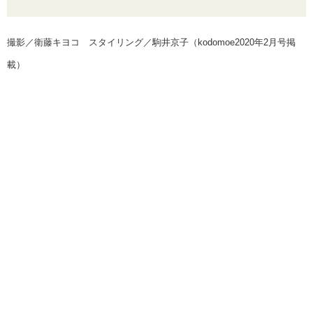
撮影／衛藤キヨコ スタイリング／駒井京子（kodomoe2020年2月号掲
載）