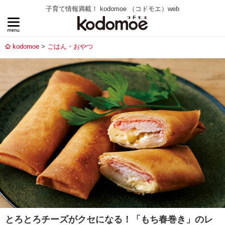
子育て情報満載！ kodomoe （コドモエ）web
kodomoe
ごはん・おやつ
とろとろチーズがクセになる！「もち春巻き」のレ