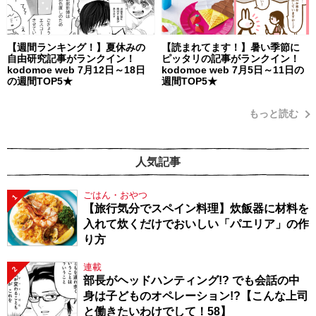
【週間ランキング！】夏休みの
【読まれてます！】暑い季節に
自由研究記事がランクイン！
ピッタリの記事がランクイン！
kodomoe web 7月12日～18日
kodomoe web 7月5日～11日の
の週間TOP5★
週間TOP5★
もっと読む
人気記事
ごはん・おやつ
1
【旅行気分でスペイン料理】炊飯器に材料を
入れて炊くだけでおいしい「パエリア」の作
り方
連載
2
部長がヘッドハンティング!? でも会話の中
身は子どものオペレーション!?【こんな上司
と働きたいわけでして！58】