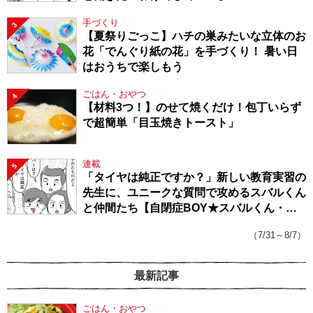
手づくり
3
【夏祭りごっこ】ハチの巣みたいな立体のお
花「でんぐり紙の花」を手づくり！ 暑い日
はおうちで楽しもう
ごはん・おやつ
4
【材料3つ！】のせて焼くだけ！包丁いらず
で超簡単「目玉焼きトースト」
連載
5
「タイヤは純正ですか？」新しい教育実習の
先生に、ユニークな質問で攻めるスバルくん
と仲間たち【自閉症BOY★スバルくん・
143】
（7/31～8/7）
最新記事
ごはん・おやつ