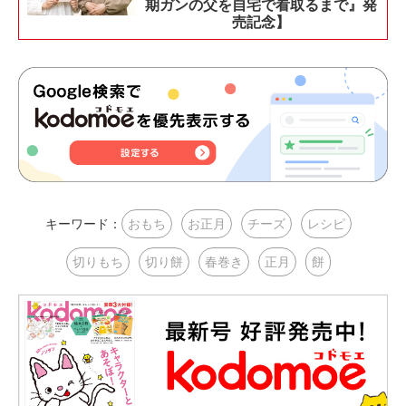
期ガンの父を自宅で看取るまで』発
売記念】
キーワード：
おもち
お正月
チーズ
レシピ
切りもち
切り餅
春巻き
正月
餅