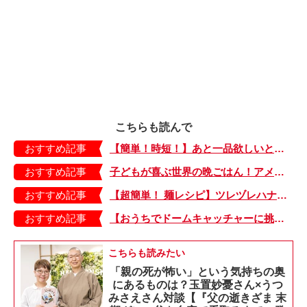
こちらも読んで
おすすめ記事
【簡単！時短！】あと一品欲しいときにおすすめの「卵とレタスの炒めもの」のレシピ
おすすめ記事
子どもが喜ぶ世界の晩ごはん！アメリカのフライドチキン＆フライドポテト
おすすめ記事
【超簡単！ 麺レシピ】ツレヅレハナコさんに聞く、パパッと作れる「オイルサーディンとミニトマトの冷製パスタ」
おすすめ記事
【おうちでドームキャッチャーに挑戦だ】アンパンマン わくわくドームキャッチャー
こちらも読みたい
「親の死が怖い」という気持ちの奥
にあるものは？玉置妙憂さん×うつ
みさえさん対談【『父の逝きざま 末