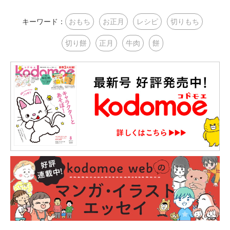
キーワード：
おもち
お正月
レシピ
切りもち
切り餅
正月
牛肉
餅