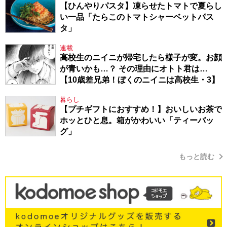
【ひんやりパスタ】凍らせたトマトで夏らし
い一品「たらこのトマトシャーベットパス
タ」
連載
高校生のニイニが帰宅したら様子が変。お顔
が青いかも…？ その理由にオトト君は…
【10歳差兄弟！ぼくのニイニは高校生・3】
暮らし
【プチギフトにおすすめ！】おいしいお茶で
ホッとひと息。箱がかわいい「ティーバッ
グ」
もっと読む