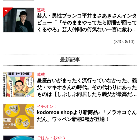
連載
5
芸人・男性ブランコ平井まさあきさんインタ
ビュー「『そのままやってたら順番が回って
くるやろ』芸人仲間の何気ない一言に救われ
てきたから、頑張れる」
（8/3～8/10）
最新記事
連載
星座占いがまったく流行っていなかった、義
父・マキオさんの時代。その代わりにあった
ものは【しぶしぶ同居したら義父が最高だっ
た件・104】
イチオシ！
kodomoe shopより新商品♪ 「ノラネコぐん
だん」ワッペン新柄3種が登場！
ごはん・おやつ