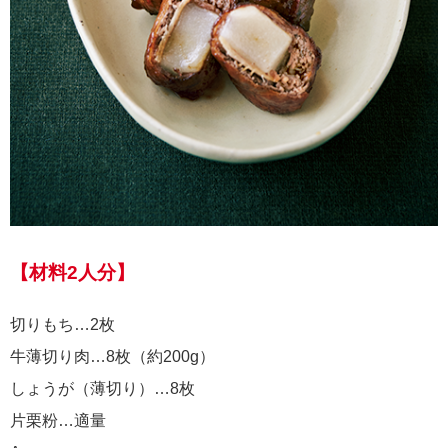
【材料2人分】
切りもち…2枚
牛薄切り肉…8枚（約200g）
しょうが（薄切り）…8枚
片栗粉…適量