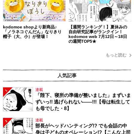
kodomoe shopより新商品♪
【週間ランキング！】夏休みの
「ノラネコぐんだん」なりきり
自由研究記事がランクイン！
帽子（大、小）が登場！
kodomoe web 7月12日～18日
の週間TOP5★
もっと読む
人気記事
連載
1
「陛下、寝所の準備が整いました」まずいま
ずいっ!! 逃げられない――!!!【母は転生して
も母でした・8】
連載
2
部長がヘッドハンティング!? でも会話の中
身は子どものオペレーション!?【こんな上司