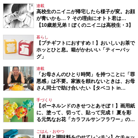
連載
高校生のニイニが帰宅したら様子が変。お顔
が青いかも…？ その理由にオトト君は…
【10歳差兄弟！ぼくのニイニは高校生・3】
暮らし
【プチギフトにおすすめ！】おいしいお茶で
ホッとひと息。箱がかわいい「ティーバッ
グ」
連載
「お母さんのひとり時間」を持つことに「罪
悪感」は不要。家族を頼れないときは、お母
さん同士で助け合いたい【タベコト in
Berlin・130】
手づくり
【ボーネルンドのきせつとあそぼ！】画用紙
に、塗って、切って、貼って完成！ 夏を彩
る元気なお花「カラフルサンフラワー」の作
り方
ごはん・おやつ
【具材と調味料をのせてレンチン】ケチャッ