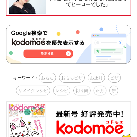
てヒーローでした」
キーワード：
おもち
おもちピザ
お正月
ピザ
リメイクレシピ
レシピ
切り餅
正月
餅