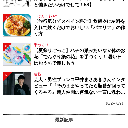
と働きたいわけでして！58】
ごはん・おやつ
3
【旅行気分でスペイン料理】炊飯器に材料を
入れて炊くだけでおいしい「パエリア」の作
り方
手づくり
4
【夏祭りごっこ】ハチの巣みたいな立体のお
花「でんぐり紙の花」を手づくり！ 暑い日
はおうちで楽しもう
連載
5
芸人・男性ブランコ平井まさあきさんインタ
ビュー「『そのままやってたら順番が回って
くるやろ』芸人仲間の何気ない一言に救われ
てきたから、頑張れる」
（8/2～8/9）
最新記事