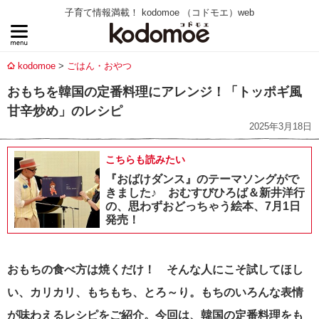
子育て情報満載！ kodomoe （コドモエ）web
kodomoe
ごはん・おやつ
おもちを韓国の定番料理にアレンジ！「トッポギ風
甘辛炒め」のレシピ
2025年3月18日
こちらも読みたい
『おばけダンス』のテーマソングがで
きました♪ おむすびひろば＆新井洋行
の、思わずおどっちゃう絵本、7月1日
発売！
おもちの食べ方は焼くだけ！ そんな人にこ
そ試してほし
い、カリカリ、もちもち、とろ～り。もちのいろんな表情
が味わえるレシピをご紹介。今回は、韓国の定番料理をも