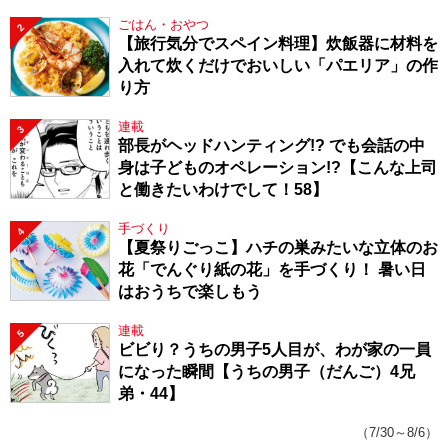
143】
ごはん・おやつ
2
【旅行気分でスペイン料理】炊飯器に材料を
入れて炊くだけでおいしい「パエリア」の作
り方
連載
3
部長がヘッドハンティング!? でも会話の中
身は子どものオペレーション!?【こんな上司
と働きたいわけでして！58】
手づくり
4
【夏祭りごっこ】ハチの巣みたいな立体のお
花「でんぐり紙の花」を手づくり！ 暑い日
はおうちで楽しもう
連載
5
ビビり？うちの男子5人目が、わが家の一員
になった瞬間【うちの男子（だんご）4兄
弟・44】
（7/30～8/6）