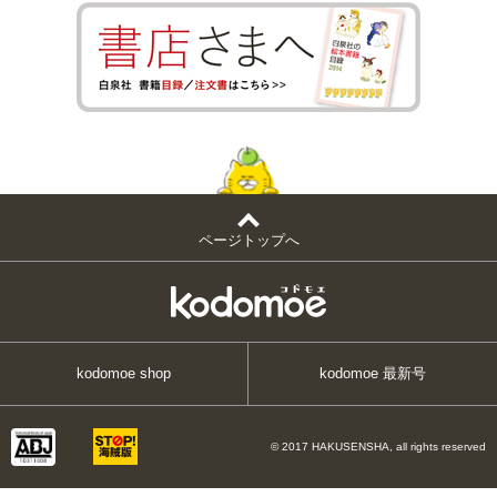
ページトップへ
kodomoe shop
kodomoe 最新号
© 2017 HAKUSENSHA, all rights reserved