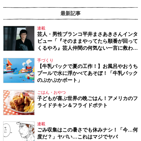
最新記事
連載
芸人・男性ブランコ平井まさあきさんインタ
ビュー「『そのままやってたら順番が回って
くるやろ』芸人仲間の何気ない一言に救われ
てきたから、頑張れる」
手づくり
【牛乳パックで夏の工作！】お風呂やおうち
プールで水に浮かべてあそぼ！「牛乳パック
のぷかぷかボート」
ごはん・おやつ
子どもが喜ぶ世界の晩ごはん！アメリカのフ
ライドチキン＆フライドポテト
連載
ごみ収集はこの暑さでも休みナシ！「今…何
度だ？」ヤバい…これはマジでヤバ