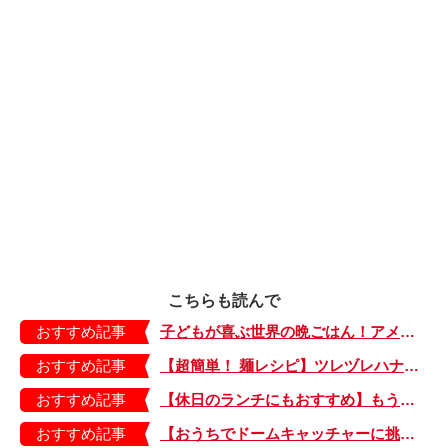
こちらも読んで
おすすめ記事
子どもが喜ぶ世界の晩ごはん！アメリカのフライドチキン＆フライドポテト
おすすめ記事
【超簡単！ 麺レシピ】ツレヅレハナコさんに聞く、パパッと作れる「オイルサーディンとミニトマトの冷製パスタ」
おすすめ記事
【休日のランチにもおすすめ】もう包丁を持つ気力もない…。そんなときは「とろとろ卵のせチャーハン」はいかが？
おすすめ記事
【おうちでドームキャッチャーに挑戦だ】アンパンマン わくわくドームキャッチャー