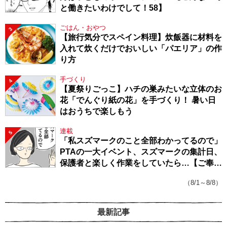
と働きたいわけでして！58】
ごはん・おやつ
3
【旅行気分でスペイン料理】炊飯器に材料を
入れて炊くだけでおいしい「パエリア」の作
り方
手づくり
4
【夏祭りごっこ】ハチの巣みたいな立体のお
花「でんぐり紙の花」を手づくり！ 暑い日
はおうちで楽しもう
連載
5
「私スズマークのこと全部わかってるので」
PTAの一大イベント、スズマークの集計日、
保護者と楽しく作業をしていたら…【ご奉仕
戦隊★PTA・19】
（8/1～8/8）
最新記事