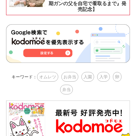
期ガンの父を自宅で看取るまで』発
売記念】
キーワード：
オムレツ
お弁当
入園
入学
卵
弁当