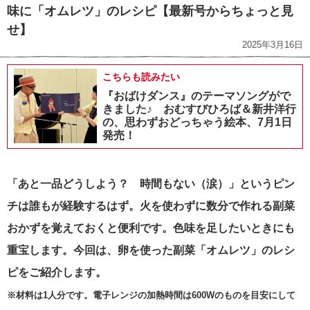
味に「オムレツ」のレシピ【最新号からちょっと見
せ】
2025年3月16日
こちらも読みたい
『おばけダンス』のテーマソングがで
きました♪ おむすびひろば＆新井洋行
の、思わずおどっちゃう絵本、7月1日
発売！
「あと一品どうしよう？ 時間もない（涙）」というピン
チは誰もが経験するはず。火を使わずに数分で作れる副菜
おかずを覚えておくと便利です。色味を足したいときにも
重宝します。今回は、卵を使った副菜「オムレツ」のレシ
ピをご紹介します。
※材料は1人分です。電子レンジの加熱時間は600Wのものを目安にして