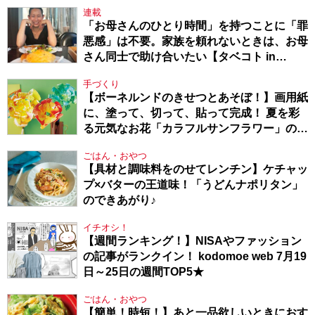
連載
「お母さんのひとり時間」を持つことに「罪
悪感」は不要。家族を頼れないときは、お母
さん同士で助け合いたい【タベコト in
Berlin・130】
手づくり
【ボーネルンドのきせつとあそぼ！】画用紙
に、塗って、切って、貼って完成！ 夏を彩
る元気なお花「カラフルサンフラワー」の作
り方
ごはん・おやつ
【具材と調味料をのせてレンチン】ケチャッ
プ×バターの王道味！「うどんナポリタン」
のできあがり♪
イチオシ！
【週間ランキング！】NISAやファッション
の記事がランクイン！ kodomoe web 7月19
日～25日の週間TOP5★
ごはん・おやつ
【簡単！時短！】あと一品欲しいときにおす