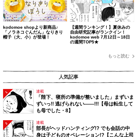
kodomoe shopより新商品♪
【週間ランキング！】夏休みの
「ノラネコぐんだん」なりきり
自由研究記事がランクイン！
帽子（大、小）が登場！
kodomoe web 7月12日～18日
の週間TOP5★
もっと読む
人気記事
連載
1
「陛下、寝所の準備が整いました」まずいま
ずいっ!! 逃げられない――!!!【母は転生して
も母でした・8】
連載
2
部長がヘッドハンティング!? でも会話の中
身は子どものオペレーション!?【こんな上司