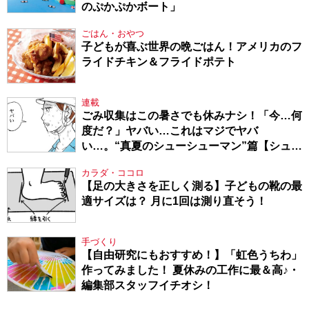
のぷかぷかボート」
ごはん・おやつ
子どもが喜ぶ世界の晩ごはん！アメリカのフ
ライドチキン＆フライドポテト
連載
ごみ収集はこの暑さでも休みナシ！「今…何
度だ？」ヤバい…これはマジでヤバ
い…。“真夏のシューシューマン”篇【シュー
シューマン・17】
カラダ・ココロ
【足の大きさを正しく測る】子どもの靴の最
適サイズは？ 月に1回は測り直そう！
手づくり
【自由研究にもおすすめ！】「虹色うちわ」
作ってみました！ 夏休みの工作に最＆高♪・
編集部スタッフイチオシ！