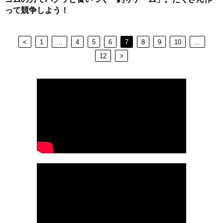
って競争しよう！
<
1
…
4
5
6
7
8
9
10
…
12
>