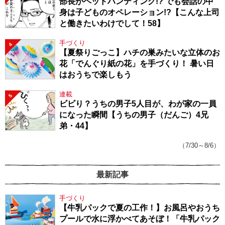
部長がヘッドハンティング!? でも会話の中
身は子どものオペレーション!?【こんな上司
と働きたいわけでして！58】
手づくり
4
【夏祭りごっこ】ハチの巣みたいな立体のお
花「でんぐり紙の花」を手づくり！ 暑い日
はおうちで楽しもう
連載
5
ビビり？うちの男子5人目が、わが家の一員
になった瞬間【うちの男子（だんご）4兄
弟・44】
（7/30～8/6）
最新記事
手づくり
【牛乳パックで夏の工作！】お風呂やおうち
プールで水に浮かべてあそぼ！「牛乳パック