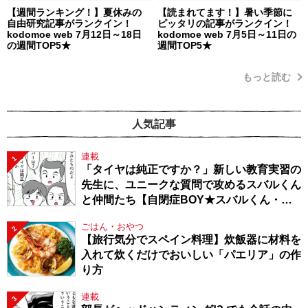
【週間ランキング！】夏休みの
【読まれてます！】暑い季節に
自由研究記事がランクイン！
ピッタリの記事がランクイン！
kodomoe web 7月12日～18日
kodomoe web 7月5日～11日の
の週間TOP5★
週間TOP5★
もっと読む
人気記事
連載
1
「タイヤは純正ですか？」新しい教育実習の
先生に、ユニークな質問で攻めるスバルくん
と仲間たち【自閉症BOY★スバルくん・
143】
ごはん・おやつ
2
【旅行気分でスペイン料理】炊飯器に材料を
入れて炊くだけでおいしい「パエリア」の作
り方
連載
3