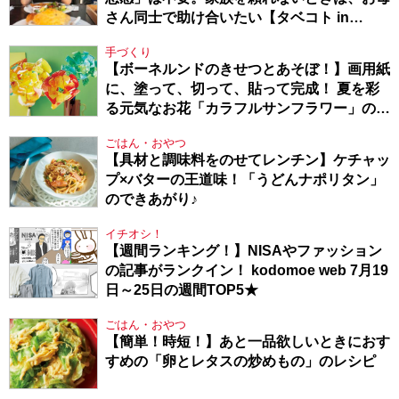
さん同士で助け合いたい【タベコト in
Berlin・130】
手づくり
【ボーネルンドのきせつとあそぼ！】画用紙
に、塗って、切って、貼って完成！ 夏を彩
る元気なお花「カラフルサンフラワー」の作
り方
ごはん・おやつ
【具材と調味料をのせてレンチン】ケチャッ
プ×バターの王道味！「うどんナポリタン」
のできあがり♪
イチオシ！
【週間ランキング！】NISAやファッション
の記事がランクイン！ kodomoe web 7月19
日～25日の週間TOP5★
ごはん・おやつ
【簡単！時短！】あと一品欲しいときにおす
すめの「卵とレタスの炒めもの」のレシピ