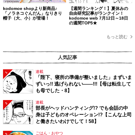
kodomoe shopより新商品♪
【週間ランキング！】夏休みの
「ノラネコぐんだん」なりきり
自由研究記事がランクイン！
帽子（大、小）が登場！
kodomoe web 7月12日～18日
の週間TOP5★
もっと読む
人気記事
連載
1
「陛下、寝所の準備が整いました」まずいま
ずいっ!! 逃げられない――!!!【母は転生して
も母でした・8】
連載
2
部長がヘッドハンティング!? でも会話の中
身は子どものオペレーション!?【こんな上司
と働きたいわけでして！58】
ごはん・おやつ
3