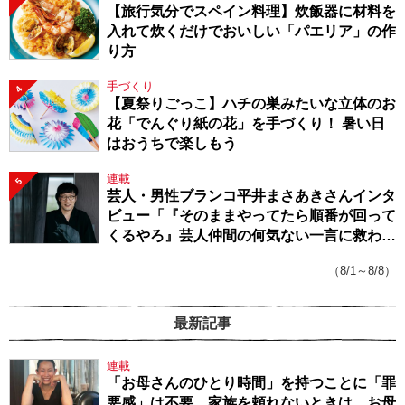
【旅行気分でスペイン料理】炊飯器に材料を
入れて炊くだけでおいしい「パエリア」の作
り方
手づくり
4
【夏祭りごっこ】ハチの巣みたいな立体のお
花「でんぐり紙の花」を手づくり！ 暑い日
はおうちで楽しもう
連載
5
芸人・男性ブランコ平井まさあきさんインタ
ビュー「『そのままやってたら順番が回って
くるやろ』芸人仲間の何気ない一言に救われ
てきたから、頑張れる」
（8/1～8/8）
最新記事
連載
「お母さんのひとり時間」を持つことに「罪
悪感」は不要。家族を頼れないときは、お母