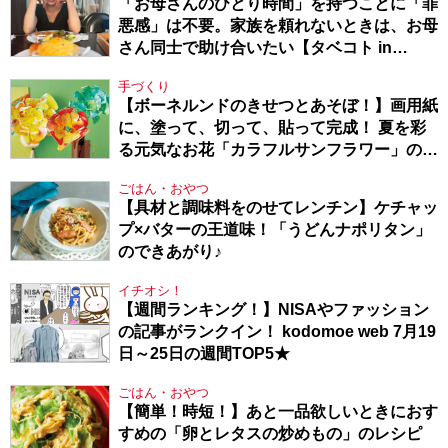
「お母さんのひとり時間」を持つことに「罪
悪感」は不要。家族を頼れないときは、お母
さん同士で助け合いたい【タベコト in
Berlin・130】
手づくり
【ボーネルンドのきせつとあそぼ！】画用紙
に、塗って、切って、貼って完成！ 夏を彩
る元気なお花「カラフルサンフラワー」の作
り方
ごはん・おやつ
【具材と調味料をのせてレンチン】ケチャッ
プ×バターの王道味！「うどんナポリタン」
のできあがり♪
イチオシ！
【週間ランキング！】NISAやファッション
の記事がランクイン！ kodomoe web 7月19
日～25日の週間TOP5★
ごはん・おやつ
【簡単！時短！】あと一品欲しいときにおす
すめの「卵とレタスの炒めもの」のレシピ