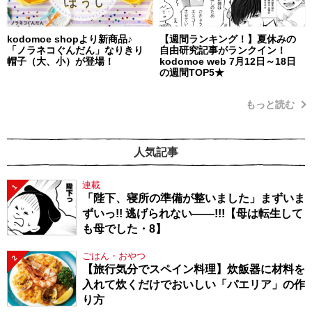
kodomoe shopより新商品♪
【週間ランキング！】夏休みの
「ノラネコぐんだん」なりきり
自由研究記事がランクイン！
帽子（大、小）が登場！
kodomoe web 7月12日～18日
の週間TOP5★
もっと読む
人気記事
連載
1
「陛下、寝所の準備が整いました」まずいま
ずいっ!! 逃げられない――!!!【母は転生して
も母でした・8】
ごはん・おやつ
2
【旅行気分でスペイン料理】炊飯器に材料を
入れて炊くだけでおいしい「パエリア」の作
り方