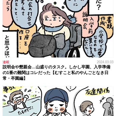
連載
2024.03.03
説明会や懇親会…山盛りのタスク。しかし卒園、入学準備
の1番の難関はコレだった【むすこと私のやんごとなき日
常・卒園編】