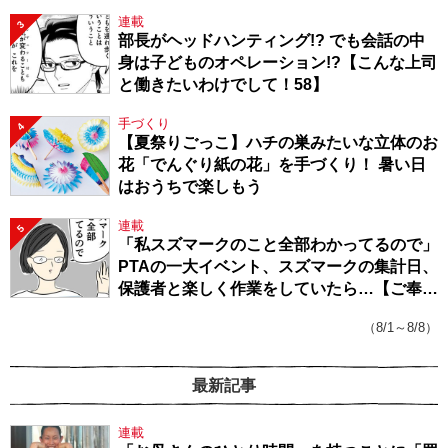
連載
3
部長がヘッドハンティング!? でも会話の中
身は子どものオペレーション!?【こんな上司
と働きたいわけでして！58】
手づくり
4
【夏祭りごっこ】ハチの巣みたいな立体のお
花「でんぐり紙の花」を手づくり！ 暑い日
はおうちで楽しもう
連載
5
「私スズマークのこと全部わかってるので」
PTAの一大イベント、スズマークの集計日、
保護者と楽しく作業をしていたら…【ご奉仕
戦隊★PTA・19】
（8/1～8/8）
最新記事
連載