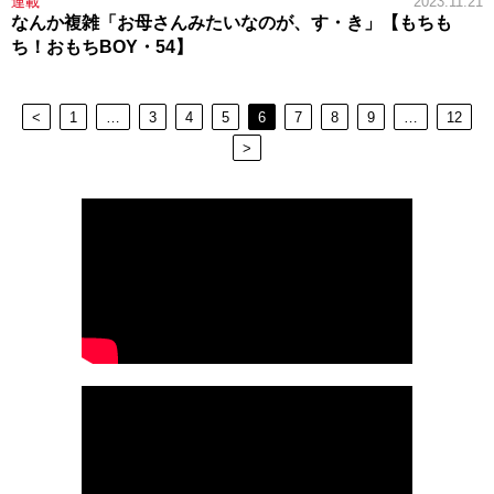
連載
2023.11.21
なんか複雑「お母さんみたいなのが、す・き」【もちも
ち！おもちBOY・54】
<
1
…
3
4
5
6
7
8
9
…
12
>