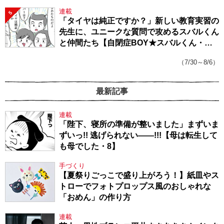
連載
5
「タイヤは純正ですか？」新しい教育実習の
先生に、ユニークな質問で攻めるスバルくん
と仲間たち【自閉症BOY★スバルくん・
143】
（7/30～8/6）
最新記事
連載
「陛下、寝所の準備が整いました」まずいま
ずいっ!! 逃げられない――!!!【母は転生して
も母でした・8】
手づくり
【夏祭りごっこで盛り上がろう！】紙皿やス
トローでフォトプロップス風のおしゃれな
「おめん」の作り方
連載