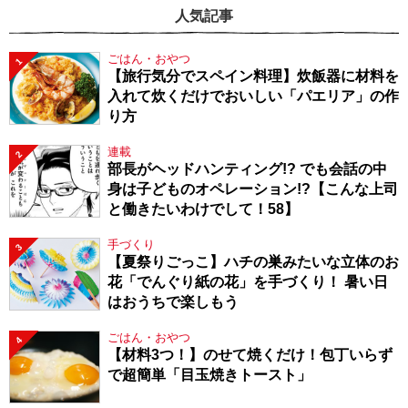
人気記事
ごはん・おやつ
1
【旅行気分でスペイン料理】炊飯器に材料を
入れて炊くだけでおいしい「パエリア」の作
り方
連載
2
部長がヘッドハンティング!? でも会話の中
身は子どものオペレーション!?【こんな上司
と働きたいわけでして！58】
手づくり
3
【夏祭りごっこ】ハチの巣みたいな立体のお
花「でんぐり紙の花」を手づくり！ 暑い日
はおうちで楽しもう
ごはん・おやつ
4
【材料3つ！】のせて焼くだけ！包丁いらず
で超簡単「目玉焼きトースト」