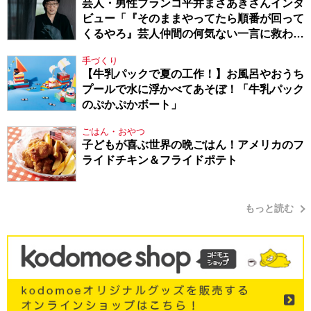
芸人・男性ブランコ平井まさあきさんインタ
ビュー「『そのままやってたら順番が回って
くるやろ』芸人仲間の何気ない一言に救われ
てきたから、頑張れる」
手づくり
【牛乳パックで夏の工作！】お風呂やおうち
プールで水に浮かべてあそぼ！「牛乳パック
のぷかぷかボート」
ごはん・おやつ
子どもが喜ぶ世界の晩ごはん！アメリカのフ
ライドチキン＆フライドポテト
もっと読む