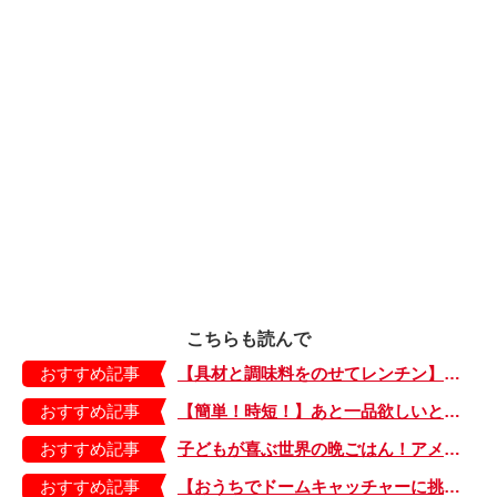
こちらも読んで
おすすめ記事
【具材と調味料をのせてレンチン】ケチャップ×バターの王道味！「うどんナポリタン」のできあがり♪
おすすめ記事
【簡単！時短！】あと一品欲しいときにおすすめの「卵とレタスの炒めもの」のレシピ
おすすめ記事
子どもが喜ぶ世界の晩ごはん！アメリカのフライドチキン＆フライドポテト
おすすめ記事
【おうちでドームキャッチャーに挑戦だ】アンパンマン わくわくドームキャッチャー