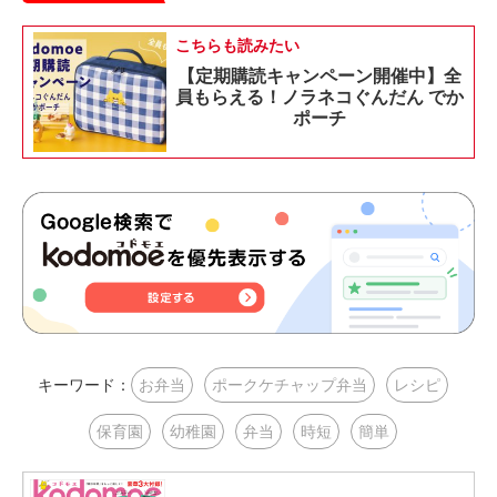
こちらも読みたい
【定期購読キャンペーン開催中】全
員もらえる！ノラネコぐんだん でか
ポーチ
キーワード：
お弁当
ポークケチャップ弁当
レシピ
保育園
幼稚園
弁当
時短
簡単