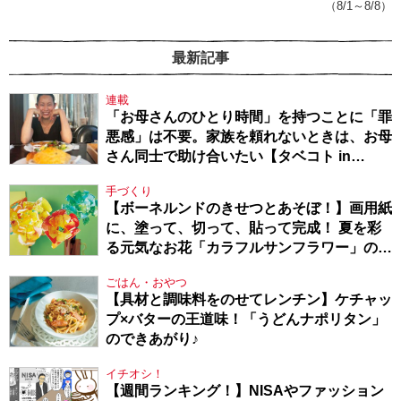
（8/1～8/8）
最新記事
連載
「お母さんのひとり時間」を持つことに「罪
悪感」は不要。家族を頼れないときは、お母
さん同士で助け合いたい【タベコト in
Berlin・130】
手づくり
【ボーネルンドのきせつとあそぼ！】画用紙
に、塗って、切って、貼って完成！ 夏を彩
る元気なお花「カラフルサンフラワー」の作
り方
ごはん・おやつ
【具材と調味料をのせてレンチン】ケチャッ
プ×バターの王道味！「うどんナポリタン」
のできあがり♪
イチオシ！
【週間ランキング！】NISAやファッション