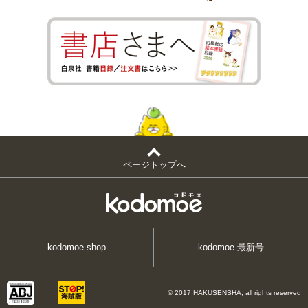
ページトップへ
kodomoe shop
kodomoe 最新号
© 2017 HAKUSENSHA, all rights reserved