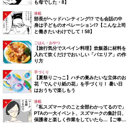
も母でした・8】
連載
2
部長がヘッドハンティング!? でも会話の中
身は子どものオペレーション!?【こんな上司
と働きたいわけでして！58】
ごはん・おやつ
3
【旅行気分でスペイン料理】炊飯器に材料を
入れて炊くだけでおいしい「パエリア」の作
り方
手づくり
4
【夏祭りごっこ】ハチの巣みたいな立体のお
花「でんぐり紙の花」を手づくり！ 暑い日
はおうちで楽しもう
連載
5
「私スズマークのこと全部わかってるので」
PTAの一大イベント、スズマークの集計日、
保護者と楽しく作業をしていたら…【ご奉仕
戦隊★PTA・19】