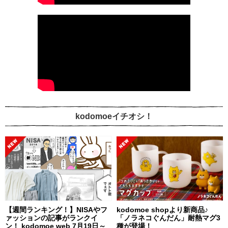
kodomoeイチオシ！
【週間ランキング！】NISAやフ
kodomoe shopより新商品♪
ァッションの記事がランクイ
「ノラネコぐんだん」耐熱マグ3
ン！ kodomoe web 7月19日～
種が登場！