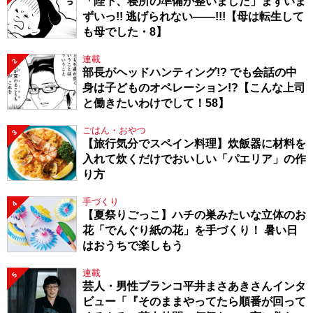
「陛下、寝所の準備が整いました」まずいま
ずいっ!! 逃げられない――!!!【母は転生して
も母でした・8】
連載
2
部長がヘッドハンティング!? でも会話の中
身は子どものオペレーション!?【こんな上司
と働きたいわけでして！58】
ごはん・おやつ
3
【旅行気分でスペイン料理】炊飯器に材料を
入れて炊くだけでおいしい「パエリア」の作
り方
手づくり
4
【夏祭りごっこ】ハチの巣みたいな立体のお
花「でんぐり紙の花」を手づくり！ 暑い日
はおうちで楽しもう
連載
5
芸人・男性ブランコ平井まさあきさんインタ
ビュー「『そのままやってたら順番が回って