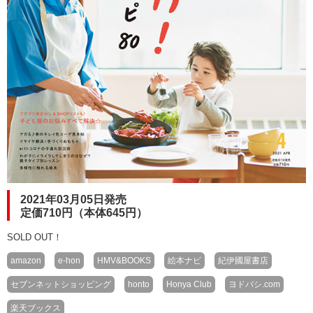
2021年03月05日発売
定価710円（本体645円）
SOLD OUT！
amazon
e-hon
HMV&BOOKS
絵本ナビ
紀伊國屋書店
セブンネットショッピング
honto
Honya Club
ヨドバシ.com
楽天ブックス