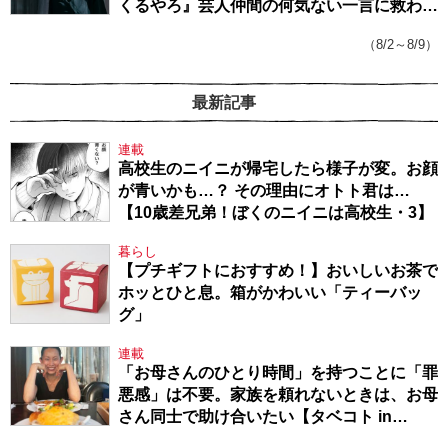
くるやろ』芸人仲間の何気ない一言に救われ
てきたから、頑張れる」
（8/2～8/9）
最新記事
連載
高校生のニイニが帰宅したら様子が変。お顔
が青いかも…？ その理由にオトト君は…
【10歳差兄弟！ぼくのニイニは高校生・3】
暮らし
【プチギフトにおすすめ！】おいしいお茶で
ホッとひと息。箱がかわいい「ティーバッ
グ」
連載
「お母さんのひとり時間」を持つことに「罪
悪感」は不要。家族を頼れないときは、お母
さん同士で助け合いたい【タベコト in
Berlin・130】