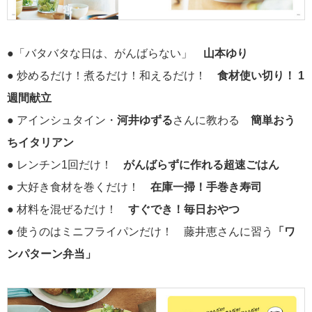
●「バタバタな日は、がんばらない」
山本ゆり
● 炒めるだけ！煮るだけ！和えるだけ！
食材使い切り！ 1
週間献立
● アインシュタイン・
河井ゆずる
さんに教わる
簡単おう
ちイタリアン
● レンチン1回だけ！
がんばらずに作れる超速ごはん
● 大好き食材を巻くだけ！
在庫一掃！手巻き寿司
● 材料を混ぜるだけ！
すぐでき！毎日おやつ
● 使うのはミニフライパンだけ！ 藤井恵さんに習う
「ワ
ンパターン弁当」