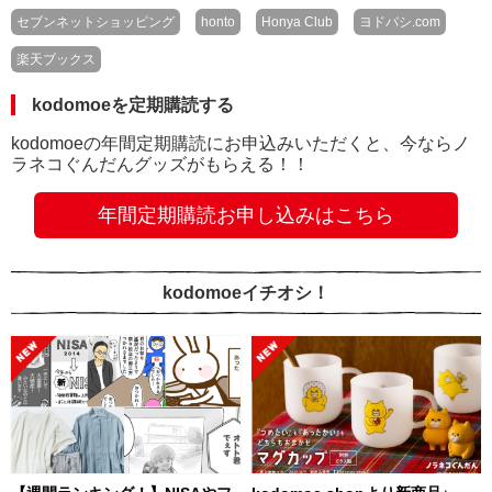
セブンネットショッピング
honto
Honya Club
ヨドバシ.com
楽天ブックス
kodomoeを定期購読する
kodomoeの年間定期購読にお申込みいただくと、今ならノ
ラネコぐんだんグッズがもらえる！！
年間定期購読お申し込みはこちら
kodomoeイチオシ！