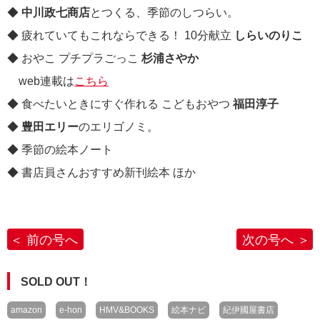
◆
中川政七商店
とつくる、季節のしつらい。
◆ 疲れていてもこれならできる！ 10分献立
しらいのりこ
◆ おやこ プチプラごっこ
杉浦さやか
web連載は
こちら
◆ 食べたいときにすぐ作れる こどもおやつ
福田淳子
◆
豊田エリー
のエリゴノミ。
◆ 季節の絵本ノート
◆ 書店員さんおすすめ新刊絵本 ほか
前の号へ
次の号へ
SOLD OUT！
amazon
e-hon
HMV&BOOKS
絵本ナビ
紀伊國屋書店