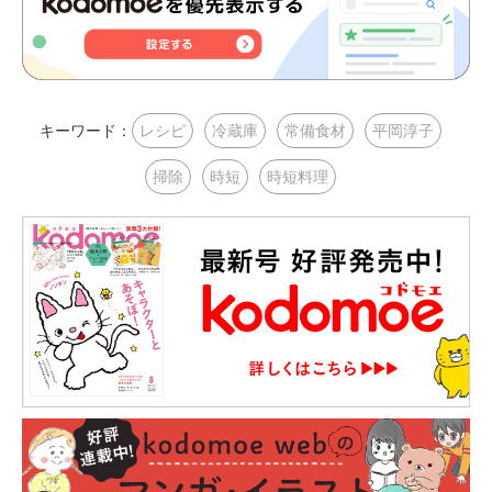
キーワード：
レシピ
冷蔵庫
常備食材
平岡淳子
掃除
時短
時短料理