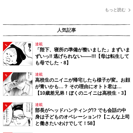
もっと読む
人気記事
連載
1
「陛下、寝所の準備が整いました」まずいま
ずいっ!! 逃げられない――!!!【母は転生して
も母でした・8】
連載
2
高校生のニイニが帰宅したら様子が変。お顔
が青いかも…？ その理由にオトト君は…
【10歳差兄弟！ぼくのニイニは高校生・3】
連載
3
部長がヘッドハンティング!? でも会話の中
身は子どものオペレーション!?【こんな上司
と働きたいわけでして！58】