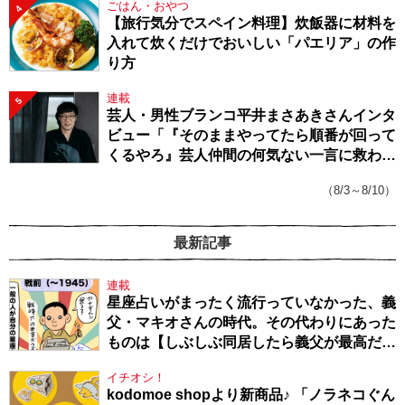
ごはん・おやつ
4
【旅行気分でスペイン料理】炊飯器に材料を
入れて炊くだけでおいしい「パエリア」の作
り方
連載
5
芸人・男性ブランコ平井まさあきさんインタ
ビュー「『そのままやってたら順番が回って
くるやろ』芸人仲間の何気ない一言に救われ
てきたから、頑張れる」
（8/3～8/10）
最新記事
連載
星座占いがまったく流行っていなかった、義
父・マキオさんの時代。その代わりにあった
ものは【しぶしぶ同居したら義父が最高だっ
た件・104】
イチオシ！
kodomoe shopより新商品♪ 「ノラネコぐん