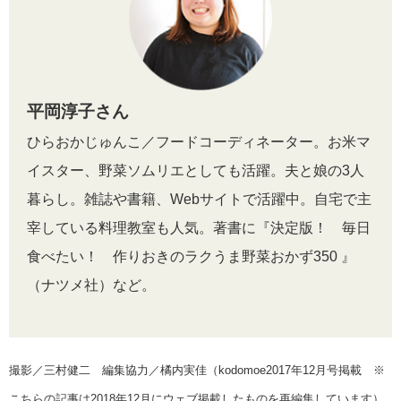
平岡淳子さん
ひらおかじゅんこ／フードコーディネーター。お米マ
イスター、野菜ソムリエとしても活躍。夫と娘の3人
暮らし。雑誌や書籍、Webサイトで活躍中。自宅で主
宰している料理教室も人気。著書に『決定版！ 毎日
食べたい！ 作りおきのラクうま野菜おかず350 』
（ナツメ社）など。
撮影／三村健二 編集協力／橘内実佳（kodomoe2017年12月号掲載 ※
こちらの記事は2018年12月にウェブ掲載したものを再編集しています）