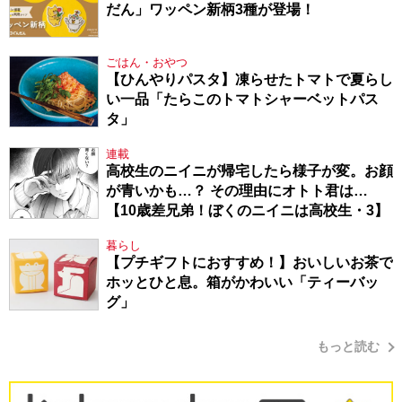
だん」ワッペン新柄3種が登場！
ごはん・おやつ
【ひんやりパスタ】凍らせたトマトで夏らし
い一品「たらこのトマトシャーベットパス
タ」
連載
高校生のニイニが帰宅したら様子が変。お顔
が青いかも…？ その理由にオトト君は…
【10歳差兄弟！ぼくのニイニは高校生・3】
暮らし
【プチギフトにおすすめ！】おいしいお茶で
ホッとひと息。箱がかわいい「ティーバッ
グ」
もっと読む