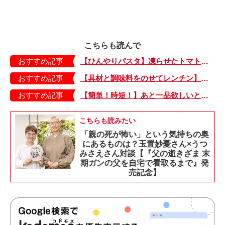
こちらも読んで
おすすめ記事
【ひんやりパスタ】凍らせたトマトで夏らしい一品「たらこのトマトシャーベットパスタ」
おすすめ記事
【具材と調味料をのせてレンチン】ケチャップ×バターの王道味！「うどんナポリタン」のできあがり♪
おすすめ記事
【簡単！時短！】あと一品欲しいときにおすすめの「卵とレタスの炒めもの」のレシピ
こちらも読みたい
「親の死が怖い」という気持ちの奥
にあるものは？玉置妙憂さん×うつ
みさえさん対談【『父の逝きざま 末
期ガンの父を自宅で看取るまで』発
売記念】